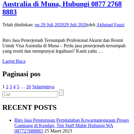
Australia di Muna, Hubungi 0877 2768
8883
Telah dituliskan:
on
29 Juli 2020
29 Juli 2020
oleh
Akhmad Fauzi
Biro Jasa Penerjemah Tersumpah Profesional Akurat dan Resmi
Untuk Visa Australia di Muna – Perlu jasa penerjemah tersumpah
yang resmi dan mempunyai legalisasi? Kami yaitu …
Lanjut Baca
Paginasi pos
1
2
3
4
5
…
26
Selanjutnya
RECENT POSTS
Biro Jasa Pengurusan Perpindahan Kewarganegaraan Proses
Gampang di Kendari, Tim Staff Mahir Hubungi WA
087727688883
25 Maret 2023