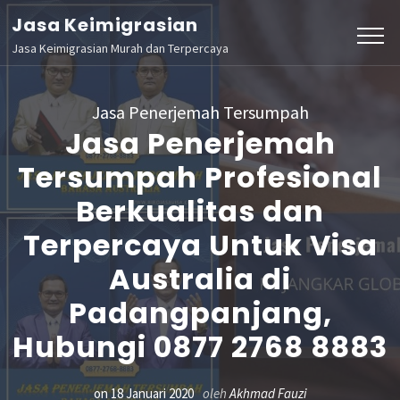
Lompat
Jasa Keimigrasian
ke
Jasa Keimigrasian Murah dan Terpercaya
konten
(Tekan
Jasa Penerjemah Tersumpah
Enter)
Jasa Penerjemah
Tersumpah Profesional
Berkualitas dan
Terpercaya Untuk Visa
Australia di
Padangpanjang,
Hubungi 0877 2768 8883
on
18 Januari 2020
oleh
Akhmad Fauzi