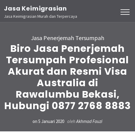
Lompat
Jasa Keimigrasian
ke
Jasa Keimigrasian Murah dan Terpercaya
konten
(Tekan
Jasa Penerjemah Tersumpah
Enter)
Biro Jasa Penerjemah
Tersumpah Profesional
Akurat dan Resmi Visa
Australia di
Rawalumbu Bekasi,
Hubungi 0877 2768 8883
on
5 Januari 2020
oleh
Akhmad Fauzi