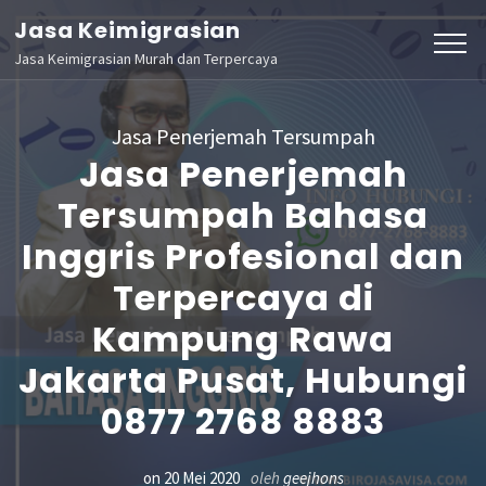
Lompat
Jasa Keimigrasian
ke
Jasa Keimigrasian Murah dan Terpercaya
konten
(Tekan
Jasa Penerjemah Tersumpah
Enter)
Jasa Penerjemah
Tersumpah Bahasa
Inggris Profesional dan
Terpercaya di
Kampung Rawa
Jakarta Pusat, Hubungi
0877 2768 8883
on
20 Mei 2020
oleh
geejhons