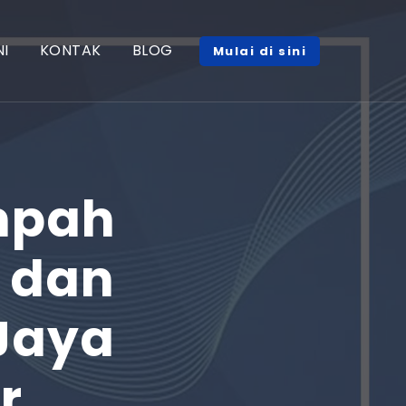
I
KONTAK
BLOG
Mulai di sini
mpah
 dan
Jaya
r,