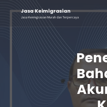
Lompat
Jasa Keimigrasian
ke
Jasa Keimigrasian Murah dan Terpercaya
konten
(Tekan
Enter)
Pen
Bah
Aku
K