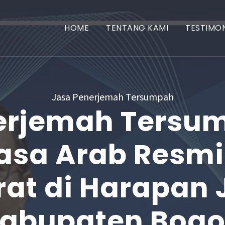
HOME
TENTANG KAMI
TESTIMON
Jasa Penerjemah Tersumpah
erjemah Tersu
asa Arab Resmi
rat di Harapan 
abupaten Bogo