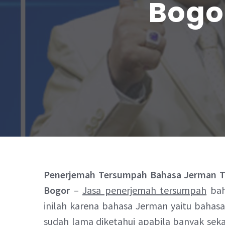
Bogo
Penerjemah Tersumpah Bahasa Jerman Te
Bogor
–
Jasa penerjemah tersumpah
baha
inilah karena bahasa Jerman yaitu bahasa
sudah lama diketahui apabila banyak sekali