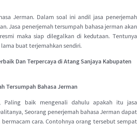
sa Jerman. Dalam soal ini andil jasa penerjemah
kan. Jasa penerjemah tersumpah bahasa jerman akan
mi maka siap dilegalkan di kedutaan. Tentunya
 lama buat terjemahkan sendiri.
baik Dan Terpercaya di Atang Sanjaya Kabupaten
emah Tersumpah Bahasa Jerman
, Paling baik mengenali dahulu apakah itu jasa
alitanya, Seorang penerjemah bahasa Jerman dapat
 bermacam cara. Contohnya orang tersebut sempat