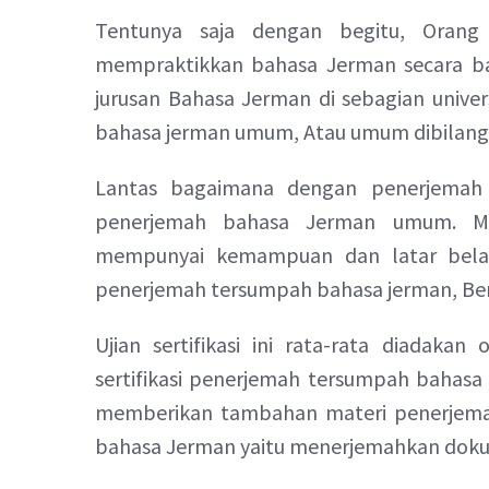
Tentunya saja dengan begitu, Orang
mempraktikkan bahasa Jerman secara bai
jurusan Bahasa Jerman di sebagian univer
bahasa jerman umum, Atau umum dibilang
Lantas bagaimana dengan penerjemah
penerjemah bahasa Jerman umum. Me
mempunyai kemampuan dan latar bela
penerjemah tersumpah bahasa jerman, Berar
Ujian sertifikasi ini rata-rata diadakan 
sertifikasi penerjemah tersumpah bahasa
memberikan tambahan materi penerjemah
bahasa Jerman yaitu menerjemahkan dok