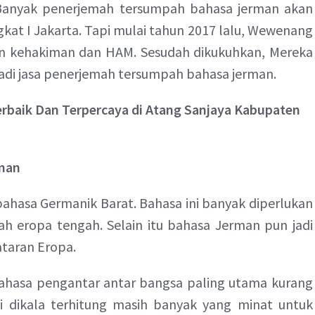
si, Banyak penerjemah tersumpah bahasa jerman akan
kat I Jakarta. Tapi mulai tahun 2017 lalu, Wewenang
n kehakiman dan HAM. Sesudah dikukuhkan, Mereka
jadi jasa penerjemah tersumpah bahasa jerman.
baik Dan Terpercaya di Atang Sanjaya Kabupaten
rman
bahasa Germanik Barat. Bahasa ini banyak diperlukan
ah eropa tengah. Selain itu bahasa Jerman pun jadi
ataran Eropa.
hasa pengantar antar bangsa paling utama kurang
i dikala terhitung masih banyak yang minat untuk