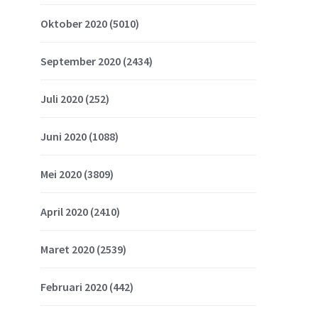
Oktober 2020
(5010)
September 2020
(2434)
Juli 2020
(252)
Juni 2020
(1088)
Mei 2020
(3809)
April 2020
(2410)
Maret 2020
(2539)
Februari 2020
(442)