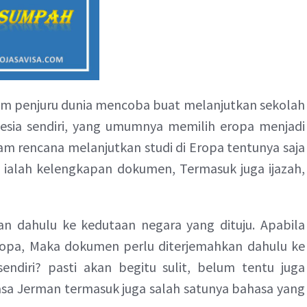
am penjuru dunia mencoba buat melanjutkan sekolah
onesia sendiri, yang umumnya memilih eropa menjadi
am rencana melanjutkan studi di Eropa tentunya saja
a ialah kelengkapan dokumen, Termasuk juga ijazah,
an dahulu ke kedutaan negara yang dituju. Apabila
Eropa, Maka dokumen perlu diterjemahkan dahulu ke
ndiri? pasti akan begitu sulit, belum tentu juga
asa Jerman termasuk juga salah satunya bahasa yang