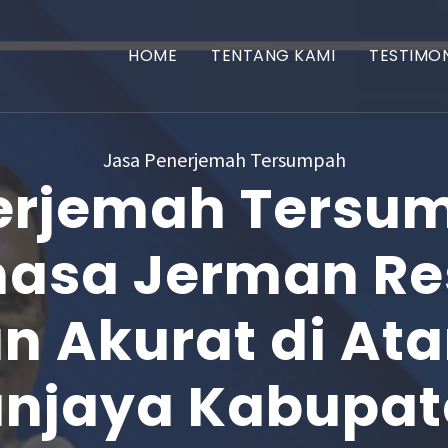
HOME
TENTANG KAMI
TESTIMON
Jasa Penerjemah Tersumpah
erjemah Tersu
asa Jerman R
n Akurat di At
anjaya Kabupat