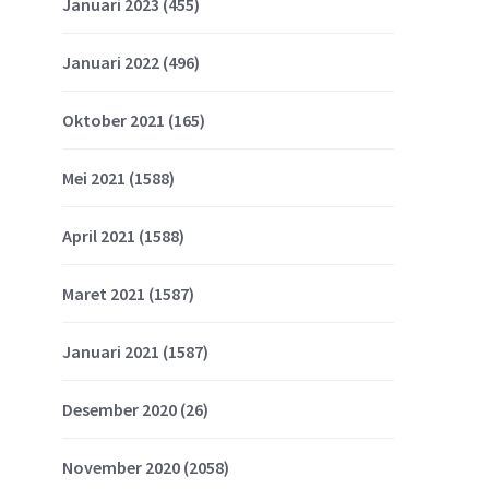
Januari 2023
(455)
Januari 2022
(496)
Oktober 2021
(165)
Mei 2021
(1588)
April 2021
(1588)
Maret 2021
(1587)
Januari 2021
(1587)
Desember 2020
(26)
November 2020
(2058)