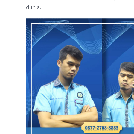
dunia.