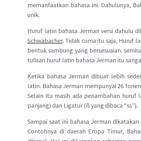
memanfaatkan bahasa ini. Dahulunya, Bah
unik.
Huruf latin bahasa Jerman versi dahulu di
Schwabacher
. Tidak cuma itu saja, Huruf 
bentuk sambung yang bersesuaian. semisal
tulisan huruf latin bahasa Jerman itu sangat
Ketika bahasa Jerman dibuat lebih sed
latin. Bahasa Jerman mempunyai 26 fonem.
Selain itu masih ada penambahan huruf la
panjang) dan Ligatur (ß yang dibaca “ss”).
Sampai saat ini bahasa Jerman dikatakan 
Contohnya di daerah Eropa Timur, Baha
dikenal. Hal ini dikarnakan sebagian or