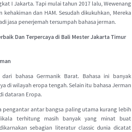
kat I Jakarta. Tapi mulai tahun 2017 lalu, Wewenang
n kehakiman dan HAM. Sesudah dikukuhkan, Mereka
jadi jasa penerjemah tersumpah bahasa jerman.
aik Dan Terpercaya di Bali Mester Jakarta Timur
rman
dari bahasa Germanik Barat. Bahasa ini banyak
ya di wilayah eropa tengah. Selain itu bahasa Jerman
di dataran Eropa.
 pengantar antar bangsa paling utama kurang lebih
ikala terhitung masih banyak yang minat buat
ikarnakan sebagian literatur classic dunia dicatat