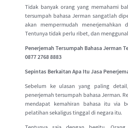
Tidak banyak orang yang memahami baha
tersumpah bahasa Jerman sangatlah dipe
akan mempermudah menerjemahkan dok
Tentunya tidak perlu ribet, dan mengguna
Penerjemah Tersumpah Bahasa Jerman Terb
0877 2768 8883
Sepintas Berkaitan Apa Itu Jasa Penerj
Sebelum ke ulasan yang paling detail
penerjemah tersumpah bahasa Jerman. Re
mendapat kemahiran bahasa itu via b
pelatihan sekaligus tinggal di negara itu.
Tentunya saja dengan begitu, Orang