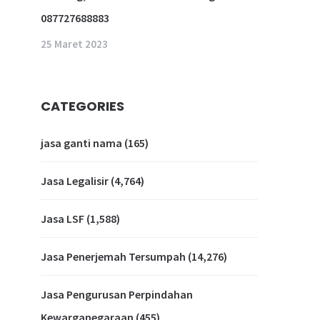
087727688883
25 Maret 2023
CATEGORIES
jasa ganti nama
(165)
Jasa Legalisir
(4,764)
Jasa LSF
(1,588)
Jasa Penerjemah Tersumpah
(14,276)
Jasa Pengurusan Perpindahan
Kewarganegaraan
(455)