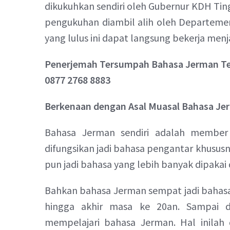
dikukuhkan sendiri oleh Gubernur KDH Ting
pengukuhan diambil alih oleh Departeme
yang lulus ini dapat langsung bekerja men
Penerjemah Tersumpah Bahasa Jerman Terb
0877 2768 8883
Berkenaan dengan Asal Muasal Bahasa Je
Bahasa Jerman sendiri adalah member 
difungsikan jadi bahasa pengantar khususn
pun jadi bahasa yang lebih banyak dipakai 
Bahkan bahasa Jerman sempat jadi bahasa
hingga akhir masa ke 20an. Sampai d
mempelajari bahasa Jerman. Hal inilah d