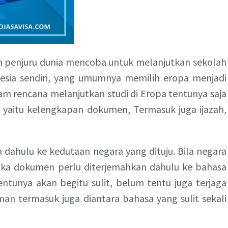
m penjuru dunia mencoba untuk melanjutkan sekolah
onesia sendiri, yang umumnya memilih eropa menjadi
am rencana melanjutkan studi di Eropa tentunya saja
a yaitu kelengkapan dokumen, Termasuk juga ijazah,
 dahulu ke kedutaan negara yang dituju. Bila negara
Maka dokumen perlu diterjemahkan dahulu ke bahasa
ntunya akan begitu sulit, belum tentu juga terjaga
an termasuk juga diantara bahasa yang sulit sekali