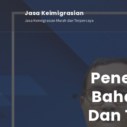
Lompat
Jasa Keimigrasian
ke
Jasa Keimigrasian Murah dan Terpercaya
konten
(Tekan
Enter)
Pen
Bah
Dan 