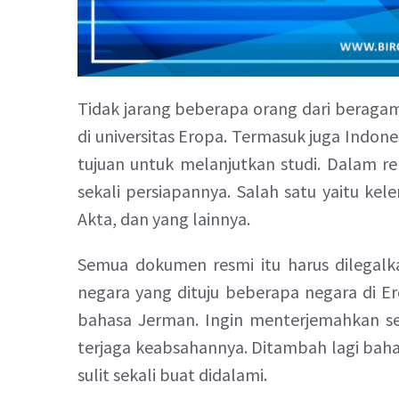
Tidak jarang beberapa orang dari beraga
di universitas Eropa. Termasuk juga Indon
tujuan untuk melanjutkan studi. Dalam re
sekali persiapannya. Salah satu yaitu ke
Akta, dan yang lainnya.
Semua dokumen resmi itu harus dilegalk
negara yang dituju beberapa negara di 
bahasa Jerman. Ingin menterjemahkan sen
terjaga keabsahannya. Ditambah lagi bah
sulit sekali buat didalami.