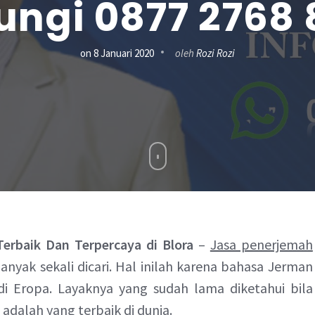
ngi 0877 2768
on
8 Januari 2020
oleh
Rozi Rozi
rbaik Dan Terpercaya di Blora
–
Jasa penerjemah
anyak sekali dicari. Hal inilah karena bahasa Jerman
di Eropa. Layaknya yang sudah lama diketahui bila
 adalah yang terbaik di dunia.