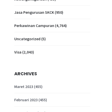
Jasa Pengurusan SKCK
(950)
Perkawinan Campuran
(4,764)
Uncategorized
(5)
Visa
(2,043)
ARCHIVES
Maret 2023
(455)
Februari 2023
(455)