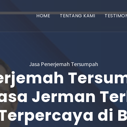
HOME
TENTANG KAMI
TESTIMON
Jasa Penerjemah Tersumpah
erjemah Tersu
asa Jerman Ter
Terpercaya di B