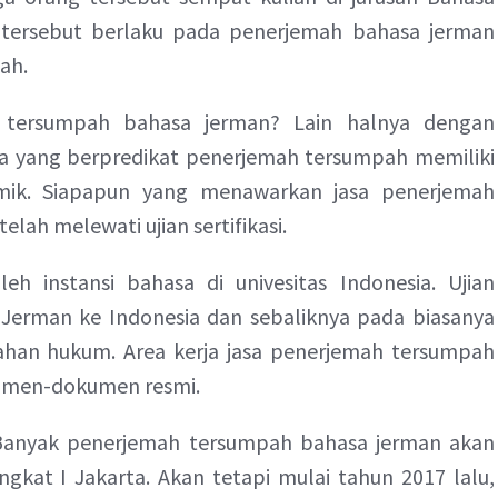
al tersebut berlaku pada penerjemah bahasa jerman
ah.
 tersumpah bahasa jerman? Lain halnya dengan
 yang berpredikat penerjemah tersumpah memiliki
ik. Siapapun yang menawarkan jasa penerjemah
lah melewati ujian sertifikasi.
oleh instansi bahasa di univesitas Indonesia. Ujian
 Jerman ke Indonesia dan sebaliknya pada biasanya
an hukum. Area kerja jasa penerjemah tersumpah
umen-dokumen resmi.
si, Banyak penerjemah tersumpah bahasa jerman akan
gkat I Jakarta. Akan tetapi mulai tahun 2017 lalu,