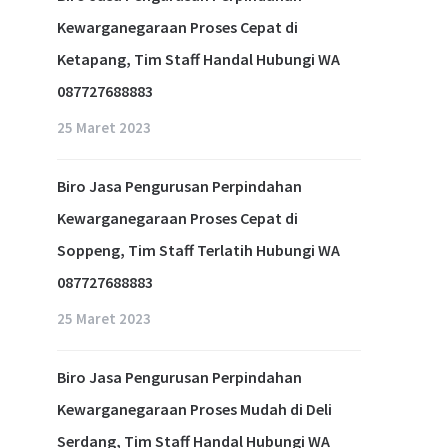
Kewarganegaraan Proses Cepat di
Ketapang, Tim Staff Handal Hubungi WA
087727688883
25 Maret 2023
Biro Jasa Pengurusan Perpindahan
Kewarganegaraan Proses Cepat di
Soppeng, Tim Staff Terlatih Hubungi WA
087727688883
25 Maret 2023
Biro Jasa Pengurusan Perpindahan
Kewarganegaraan Proses Mudah di Deli
Serdang, Tim Staff Handal Hubungi WA