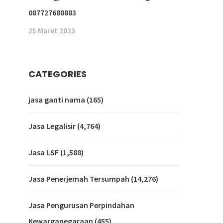
087727688883
25 Maret 2023
CATEGORIES
jasa ganti nama
(165)
Jasa Legalisir
(4,764)
Jasa LSF
(1,588)
Jasa Penerjemah Tersumpah
(14,276)
Jasa Pengurusan Perpindahan
Kewarganegaraan
(455)