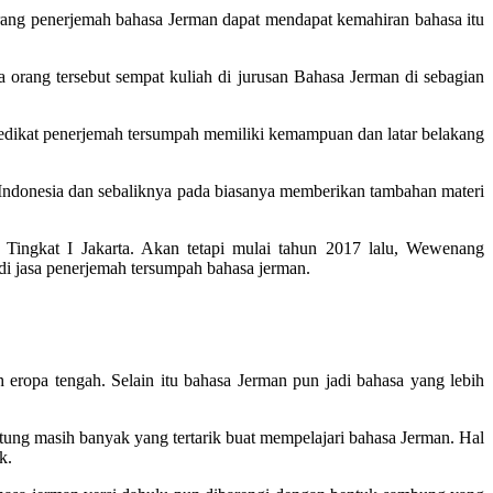
orang penerjemah bahasa Jerman dapat mendapat kemahiran bahasa itu
 orang tersebut sempat kuliah di jurusan Bahasa Jerman di sebagian
dikat penerjemah tersumpah memiliki kemampuan dan latar belakang
 ke Indonesia dan sebaliknya pada biasanya memberikan tambahan materi
 Tingkat I Jakarta. Akan tetapi mulai tahun 2017 lalu, Wewenang
i jasa penerjemah tersumpah bahasa jerman.
 eropa tengah. Selain itu bahasa Jerman pun jadi bahasa yang lebih
tung masih banyak yang tertarik buat mempelajari bahasa Jerman. Hal
k.