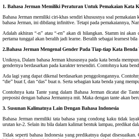
1. Bahasa Jerman Memiliki Peraturan Untuk Pemakaian Kata Ke
Bahasa Jerman memiliki ciri-khas sendiri khususnya soal pemakaian ka
bahasa Jerman, ini dibilang infinitive. Tetapi pada pemakaiannya, Nanti
Adalah akhiran “-n” atau “-en” akan di hilangkan. Stamm ini akan
pertama tunggal akan beralih jadi learne. Beralih sebagai learnest bi
2.Bahasa Jerman Mengenal Gender Pada Tiap-tiap Kata Benda 
Uniknya, Dalam bahasa Jerman khususnya pada kata benda mempunyai g
gendernya berdasarkan pada karakter tersendiri. Contohnya kata bend
Ada lagi yang dapat dikenal berdasarkan penggolongannya. Contohnya
“die” buat f, dan “das” buat n. Serta sebagian kata benda yang mempu
Contohnya kata Tante yang dalam Bahasa Jerman dicatat die Tante 
preposisi dengan bahasa Jermannya mit. Maka dengan tante akan ber
3. Susunan Kalimatnya Lain Dengan Bahasa Indonesia
Bahasa Jerman memiliki tata bahasa yang condong kaku tidak layak
urutan ke-2. Selain itu bila dalam kalimat bentuk lampau, predikat d
Tidak seperti bahasa Indonesia yang predikatnya dapat disesuaikan