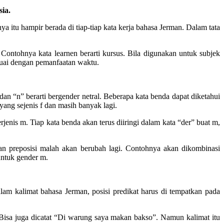
ia.
a itu hampir berada di tiap-tiap kata kerja bahasa Jerman. Dalam tata
ontohnya kata learnen berarti kursus. Bila digunakan untuk subjek
sesuai dengan pemanfaatan waktu.
n “n” berarti bergender netral. Beberapa kata benda dapat diketahui
yang sejenis f dan masih banyak lagi.
nis m. Tiap kata benda akan terus diiringi dalam kata “der” buat m,
gan preposisi malah akan berubah lagi. Contohnya akan dikombinasi
untuk gender m.
am kalimat bahasa Jerman, posisi predikat harus di tempatkan pada
 Bisa juga dicatat “Di warung saya makan bakso”. Namun kalimat itu