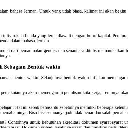
lam bahasa Jerman. Untuk yang tidak biasa, kalimat ini akan begitu 
 tulisan kata benda yang terus diawali dengan huruf kapital. Peratura
 benda dalam bahasa Jerman.
mulai dari pemanfaatan gender, dan senantiasa ditulis memanfaatkan 
innya.
li Sebagian Bentuk waktu
 banyak bentuk waktu. Selanjutnya bentuk waktu ini akan memengaru
at pemakaiannya akan memengaruhi penulisan kata kerja, Tentunya akan
elajari. Hal ini sebab bahasa itu sebetulnya memiliki beberapa ketentu
k memahaminya, Bisa-bisa semuanya jadi tidak benar dan salah pemaha
esat? Contohnya untuk kebutuhan akreditasi dokumen syarat-syarat u
egalisasi, Dokumen pribadi layaknya ijazah dan transkrip perlu dite