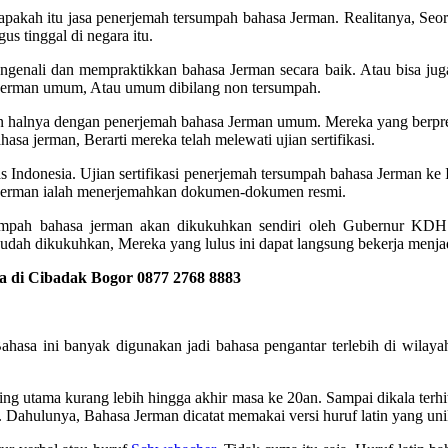
u apakah itu jasa penerjemah tersumpah bahasa Jerman. Realitanya, Se
s tinggal di negara itu.
ngenali dan mempraktikkan bahasa Jerman secara baik. Atau bisa juga
sa jerman umum, Atau umum dibilang non tersumpah.
n halnya dengan penerjemah bahasa Jerman umum. Mereka yang berpre
a jerman, Berarti mereka telah melewati ujian sertifikasi.
vesitas Indonesia. Ujian sertifikasi penerjemah tersumpah bahasa Jerman
 Jerman ialah menerjemahkan dokumen-dokumen resmi.
tersumpah bahasa jerman akan dikukuhkan sendiri oleh Gubernur KDH
ah dikukuhkan, Mereka yang lulus ini dapat langsung bekerja menjad
 di Cibadak Bogor 0877 2768 8883
hasa ini banyak digunakan jadi bahasa pengantar terlebih di wilayah
ing utama kurang lebih hingga akhir masa ke 20an. Sampai dikala terhi
ini. Dahulunya, Bahasa Jerman dicatat memakai versi huruf latin yang uni