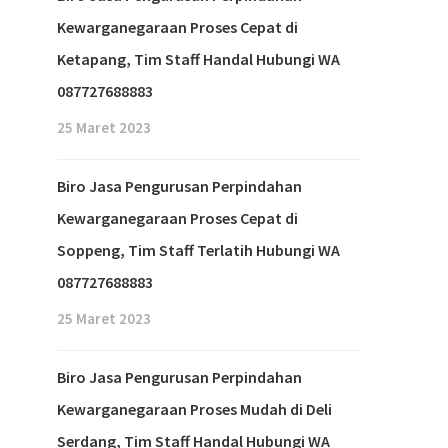
Kewarganegaraan Proses Cepat di
Ketapang, Tim Staff Handal Hubungi WA
087727688883
25 Maret 2023
Biro Jasa Pengurusan Perpindahan
Kewarganegaraan Proses Cepat di
Soppeng, Tim Staff Terlatih Hubungi WA
087727688883
25 Maret 2023
Biro Jasa Pengurusan Perpindahan
Kewarganegaraan Proses Mudah di Deli
Serdang, Tim Staff Handal Hubungi WA