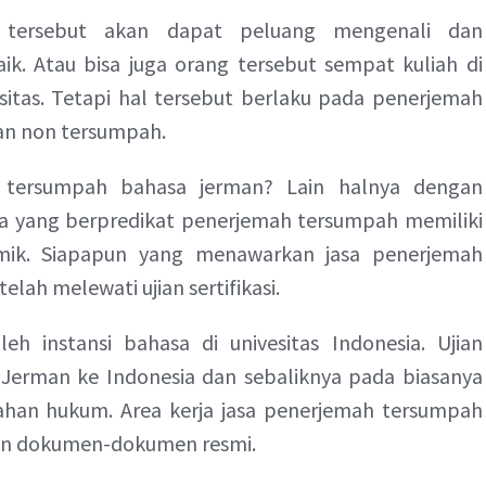
 tersebut akan dapat peluang mengenali dan
k. Atau bisa juga orang tersebut sempat kuliah di
sitas. Tetapi hal tersebut berlaku pada penerjemah
an non tersumpah.
 tersumpah bahasa jerman? Lain halnya dengan
 yang berpredikat penerjemah tersumpah memiliki
ik. Siapapun yang menawarkan jasa penerjemah
lah melewati ujian sertifikasi.
oleh instansi bahasa di univesitas Indonesia. Ujian
 Jerman ke Indonesia dan sebaliknya pada biasanya
an hukum. Area kerja jasa penerjemah tersumpah
n dokumen-dokumen resmi.