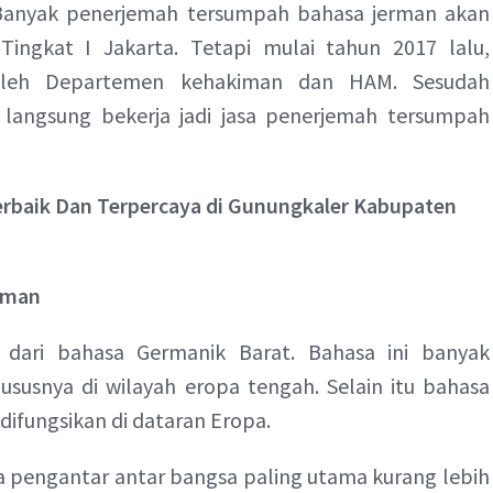
si, Banyak penerjemah tersumpah bahasa jerman akan
ingkat I Jakarta. Tetapi mulai tahun 2017 lalu,
oleh Departemen kehakiman dan HAM. Sesudah
t langsung bekerja jadi jasa penerjemah tersumpah
baik Dan Terpercaya di Gunungkaler Kabupaten
rman
dari bahasa Germanik Barat. Bahasa ini banyak
ususnya di wilayah eropa tengah. Selain itu bahasa
difungsikan di dataran Eropa.
 pengantar antar bangsa paling utama kurang lebih