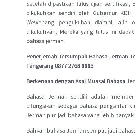
Setelah dipastikan lulus ujian sertifika
dikukuhkan sendiri oleh Gubernur KDH T
Wewenang pengukuhan diambil alih 
dikukuhkan, Mereka yang lulus ini dapa
bahasa jerman.
Penerjemah Tersumpah Bahasa Jerman Ter
Tangerang 0877 2768 8883
Berkenaan dengan Asal Muasal Bahasa Je
Bahasa Jerman sendiri adalah member 
difungsikan sebagai bahasa pengantar kh
Jerman pun jadi bahasa yang lebih banyak 
Bahkan bahasa Jerman sempat jadi bahasa