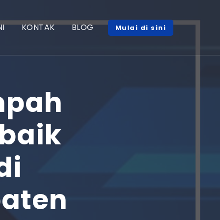
I
KONTAK
BLOG
Mulai di sini
mpah
baik
di
paten