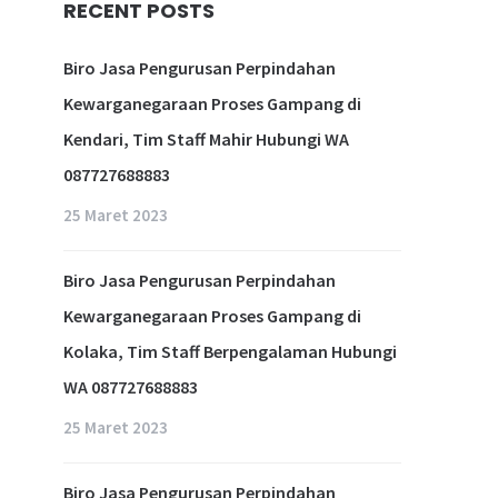
RECENT POSTS
Biro Jasa Pengurusan Perpindahan
Kewarganegaraan Proses Gampang di
Kendari, Tim Staff Mahir Hubungi WA
087727688883
25 Maret 2023
Biro Jasa Pengurusan Perpindahan
Kewarganegaraan Proses Gampang di
Kolaka, Tim Staff Berpengalaman Hubungi
WA 087727688883
25 Maret 2023
Biro Jasa Pengurusan Perpindahan