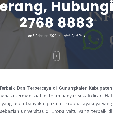
erang, Hubungi
2768 8883
on
5 Februari 2020
oleh
Rozi Rozi
erbaik Dan Terpercaya di Gunungkaler Kabupaten
ahasa Jerman saat ini telah banyak sekali dicari. Hal
 yang lebih banyak dipakai di Eropa. Layaknya yang
sebagian universitas di Eropa yaitu yang terbaik di