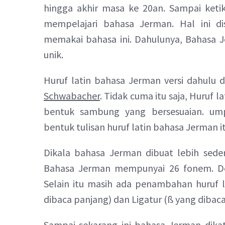
hingga akhir masa ke 20an. Sampai keti
mempelajari bahasa Jerman. Hal ini dis
memakai bahasa ini. Dahulunya, Bahasa J
unik.
Huruf latin bahasa Jerman versi dahulu di
Schwabacher
. Tidak cuma itu saja, Huruf 
bentuk sambung yang bersesuaian. ump
bentuk tulisan huruf latin bahasa Jerman it
Dikala bahasa Jerman dibuat lebih sede
Bahasa Jerman mempunyai 26 fonem. Den
Selain itu masih ada penambahan huruf l
dibaca panjang) dan Ligatur (ß yang dibaca 
Sampai sekarang ini bahasa Jerman dika