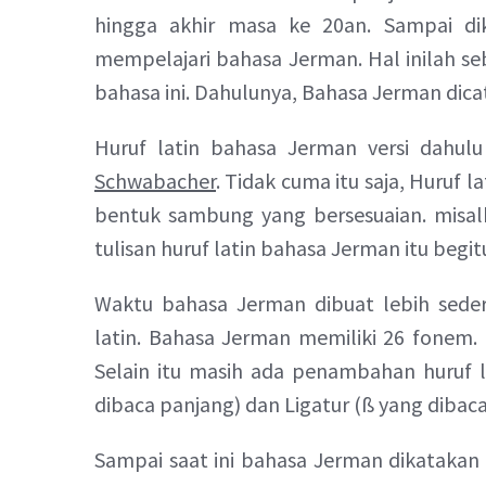
hingga akhir masa ke 20an. Sampai dik
mempelajari bahasa Jerman. Hal inilah seb
bahasa ini. Dahulunya, Bahasa Jerman dicat
Huruf latin bahasa Jerman versi dahulu 
Schwabacher
. Tidak cuma itu saja, Huruf 
bentuk sambung yang bersesuaian. misalk
tulisan huruf latin bahasa Jerman itu begitu
Waktu bahasa Jerman dibuat lebih sede
latin. Bahasa Jerman memiliki 26 fonem. 
Selain itu masih ada penambahan huruf l
dibaca panjang) dan Ligatur (ß yang dibaca 
Sampai saat ini bahasa Jerman dikatakan 