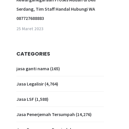
Serdang, Tim Staff Handal Hubungi WA
087727688883
25 Maret 2023
CATEGORIES
jasa ganti nama
(165)
Jasa Legalisir
(4,764)
Jasa LSF
(1,588)
Jasa Penerjemah Tersumpah
(14,276)