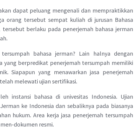
ut akan dapat peluang mengenali dan mempraktikkan
ga orang tersebut sempat kuliah di jurusan Bahasa
hal tersebut berlaku pada penerjemah bahasa jerman
ah.
 tersumpah bahasa jerman? Lain halnya dengan
 yang berpredikat penerjemah tersumpah memiliki
ik. Siapapun yang menawarkan jasa penerjemah
lah melewati ujian sertifikasi.
oleh instansi bahasa di univesitas Indonesia. Ujian
 Jerman ke Indonesia dan sebaliknya pada biasanya
an hukum. Area kerja jasa penerjemah tersumpah
umen-dokumen resmi.