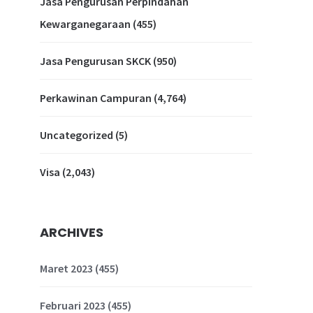
Jasa Pengurusan Perpindahan
Kewarganegaraan
(455)
Jasa Pengurusan SKCK
(950)
Perkawinan Campuran
(4,764)
Uncategorized
(5)
Visa
(2,043)
ARCHIVES
Maret 2023
(455)
Februari 2023
(455)