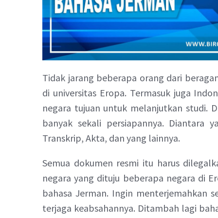
Tidak jarang beberapa orang dari berag
di universitas Eropa. Termasuk juga Ind
negara tujuan untuk melanjutkan studi. D
banyak sekali persiapannya. Diantara y
Transkrip, Akta, dan yang lainnya.
Semua dokumen resmi itu harus dilegalk
negara yang dituju beberapa negara di 
bahasa Jerman. Ingin menterjemahkan sen
terjaga keabsahannya. Ditambah lagi bah