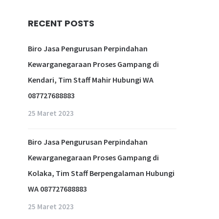
RECENT POSTS
Biro Jasa Pengurusan Perpindahan
Kewarganegaraan Proses Gampang di
Kendari, Tim Staff Mahir Hubungi WA
087727688883
25 Maret 2023
Biro Jasa Pengurusan Perpindahan
Kewarganegaraan Proses Gampang di
Kolaka, Tim Staff Berpengalaman Hubungi
WA 087727688883
25 Maret 2023