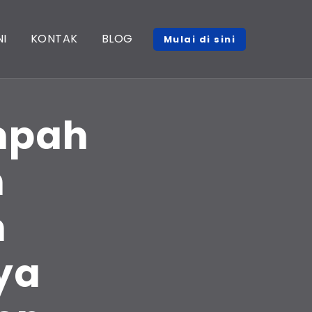
I
KONTAK
BLOG
Mulai di sini
mpah
n
n
ya