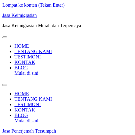
Lompat ke konten (Tekan Enter)
Jasa Keimigrasian
Jasa Keimigrasian Murah dan Terpercaya
HOME
TENTANG KAMI
TESTIMONI
KONTAK
BLOG
Mulai di sini
HOME
TENTANG KAMI
TESTIMONI
KONTAK
BLOG
Mulai di sini
Jasa Penerjemah Tersumpah