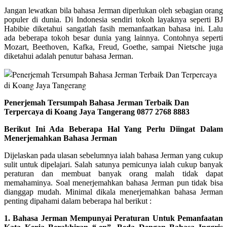
Jangan lewatkan bila bahasa Jerman diperlukan oleh sebagian orang
populer di dunia. Di Indonesia sendiri tokoh layaknya seperti BJ
Habibie diketahui sangatlah fasih memanfaatkan bahasa ini. Lalu
ada beberapa tokoh besar dunia yang lainnya. Contohnya seperti
Mozart, Beethoven, Kafka, Freud, Goethe, sampai Nietsche juga
diketahui adalah penutur bahasa Jerman.
Penerjemah Tersumpah Bahasa Jerman Terbaik Dan
Terpercaya di Koang Jaya Tangerang 0877 2768 8883
Berikut Ini Ada Beberapa Hal Yang Perlu Diingat Dalam
Menerjemahkan Bahasa Jerman
Dijelaskan pada ulasan sebelumnya ialah bahasa Jerman yang cukup
sulit untuk dipelajari. Salah satunya pemicunya ialah cukup banyak
peraturan dan membuat banyak orang malah tidak dapat
memahaminya. Soal menerjemahkan bahasa Jerman pun tidak bisa
dianggap mudah. Minimal dikala menerjemahkan bahasa Jerman
penting dipahami dalam beberapa hal berikut :
1. Bahasa Jerman Mempunyai Peraturan Untuk Pemanfaatan