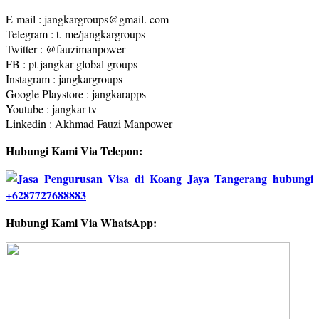
E-mail : jangkargroups@gmail. com
Telegram : t. me/jangkargroups
Twitter : @fauzimanpower
FB : pt jangkar global groups
Instagram : jangkargroups
Google Playstore : jangkarapps
Youtube : jangkar tv
Linkedin : Akhmad Fauzi Manpower
Hubungi Kami Via Telepon:
Hubungi Kami Via WhatsApp: