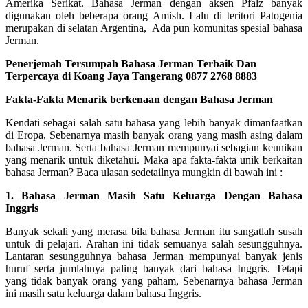
Amerika Serikat. Bahasa Jerman dengan aksen Pfalz banyak
digunakan oleh beberapa orang Amish. Lalu di teritori Patogenia
merupakan di selatan Argentina, Ada pun komunitas spesial bahasa
Jerman.
Penerjemah Tersumpah Bahasa Jerman Terbaik Dan
Terpercaya di Koang Jaya Tangerang 0877 2768 8883
Fakta-Fakta Menarik berkenaan dengan Bahasa Jerman
Kendati sebagai salah satu bahasa yang lebih banyak dimanfaatkan
di Eropa, Sebenarnya masih banyak orang yang masih asing dalam
bahasa Jerman. Serta bahasa Jerman mempunyai sebagian keunikan
yang menarik untuk diketahui. Maka apa fakta-fakta unik berkaitan
bahasa Jerman? Baca ulasan sedetailnya mungkin di bawah ini :
1. Bahasa Jerman Masih Satu Keluarga Dengan Bahasa
Inggris
Banyak sekali yang merasa bila bahasa Jerman itu sangatlah susah
untuk di pelajari. Arahan ini tidak semuanya salah sesungguhnya.
Lantaran sesungguhnya bahasa Jerman mempunyai banyak jenis
huruf serta jumlahnya paling banyak dari bahasa Inggris. Tetapi
yang tidak banyak orang yang paham, Sebenarnya bahasa Jerman
ini masih satu keluarga dalam bahasa Inggris.