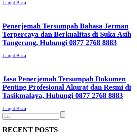
Lanjut Baca
Penerjemah Tersumpah Bahasa Jerman
Terpercaya dan Berkualitas di Suka Asih
Tangerang, Hubungi 0877 2768 8883
Lanjut Baca
Jasa Penerjemah Tersumpah Dokumen
Penting Profesional Akurat dan Resmi di
Tasikmalaya, Hubungi 0877 2768 8883
Lanjut Baca
RECENT POSTS