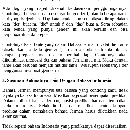
Ada lagi yang dapat dikenal berdasarkan penggolongannya.
Contohnya beberapa nama sungai bergender f, atau beberapa nama
hari yang berjenis m. Tiap kata benda akan senantiasa diiringi dalam
kata “der” buat m, “die” untuk f, dan “das” buat n. Serta sebagian
kata benda yang punya gender ini akan beralih dan bisa
berpengaruh pada preposisi.
Contohnya kata Tante yang dalam Bahasa Jerman dicatat die Tante
(disebabkan Tante bergender f). Tetapi apabila telah dikombinasi
dengan preposisi malah akan berubah lagi. Contohnya akan
dikombinasi preposisi dengan bahasa Jermannya mit. Maka dengan
tante akan berubah menjadi mit der tante. Walaupun sebenarnya der
penggunaannya buat gender m.
3. Susunan Kalimatnya Lain Dengan Bahasa Indonesia
Bahasa Jerman mempunyai tata bahasa yang condong kaku tidak
layaknya bahasa Indonesia. Misalkan saja soal penempatan predikat.
Dalam kalimat bahasa Jerman, posisi predikat harus di tempatkan
pada urutan ke-2. Selain itu bila dalam kalimat bentuk lampau,
predikat dalam pemakaian bahasa Jerman harus diletakkan pada
akhir kalimat.
Tidak seperti bahasa Indonesia yang predikatnya dapat disesuaikan.