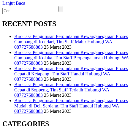
Lanjut Baca
RECENT POSTS
Biro Jasa Pengurusan Perpindahan Kewarganegaraan Proses
Gampang di Kendari, Tim Staff Mahir Hubungi WA
087727688883
25 Maret 2023
Biro Jasa Pengurusan Perpindahan Kewarganegaraan Proses
Gampang di Kolaka, Tim Staff Berpengalaman Hubungi WA
087727688883
25 Maret 2023
Biro Jasa Pengurusan Perpindahan Kewarganegaraan Proses
Cepat di Ketapang, Tim Staff Handal Hubungi WA
087727688883
25 Maret 2023
Biro Jasa Pengurusan Perpindahan Kewarganegaraan Proses
Cepat di Soppeng, Tim Staff Terlatih Hubungi WA
087727688883
25 Maret 2023
Biro Jasa Pengurusan Perpindahan Kewarganegaraan Proses
Mudah di Deli Serdang, Tim Staff Handal Hubungi WA
087727688883
25 Maret 2023
CATEGORIES