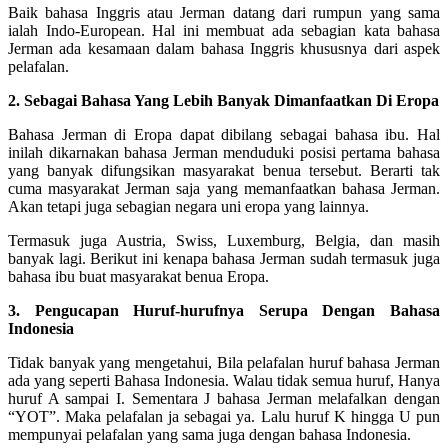
Baik bahasa Inggris atau Jerman datang dari rumpun yang sama
ialah Indo-European. Hal ini membuat ada sebagian kata bahasa
Jerman ada kesamaan dalam bahasa Inggris khususnya dari aspek
pelafalan.
2. Sebagai Bahasa Yang Lebih Banyak Dimanfaatkan Di Eropa
Bahasa Jerman di Eropa dapat dibilang sebagai bahasa ibu. Hal
inilah dikarnakan bahasa Jerman menduduki posisi pertama bahasa
yang banyak difungsikan masyarakat benua tersebut. Berarti tak
cuma masyarakat Jerman saja yang memanfaatkan bahasa Jerman.
Akan tetapi juga sebagian negara uni eropa yang lainnya.
Termasuk juga Austria, Swiss, Luxemburg, Belgia, dan masih
banyak lagi. Berikut ini kenapa bahasa Jerman sudah termasuk juga
bahasa ibu buat masyarakat benua Eropa.
3. Pengucapan Huruf-hurufnya Serupa Dengan Bahasa
Indonesia
Tidak banyak yang mengetahui, Bila pelafalan huruf bahasa Jerman
ada yang seperti Bahasa Indonesia. Walau tidak semua huruf, Hanya
huruf A sampai I. Sementara J bahasa Jerman melafalkan dengan
“YOT”. Maka pelafalan ja sebagai ya. Lalu huruf K hingga U pun
mempunyai pelafalan yang sama juga dengan bahasa Indonesia.