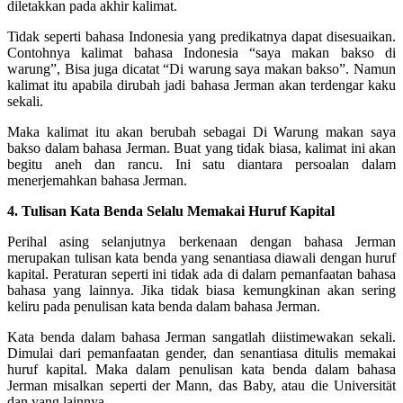
diletakkan pada akhir kalimat.
Tidak seperti bahasa Indonesia yang predikatnya dapat disesuaikan.
Contohnya kalimat bahasa Indonesia “saya makan bakso di
warung”, Bisa juga dicatat “Di warung saya makan bakso”. Namun
kalimat itu apabila dirubah jadi bahasa Jerman akan terdengar kaku
sekali.
Maka kalimat itu akan berubah sebagai Di Warung makan saya
bakso dalam bahasa Jerman. Buat yang tidak biasa, kalimat ini akan
begitu aneh dan rancu. Ini satu diantara persoalan dalam
menerjemahkan bahasa Jerman.
4. Tulisan Kata Benda Selalu Memakai Huruf Kapital
Perihal asing selanjutnya berkenaan dengan bahasa Jerman
merupakan tulisan kata benda yang senantiasa diawali dengan huruf
kapital. Peraturan seperti ini tidak ada di dalam pemanfaatan bahasa
bahasa yang lainnya. Jika tidak biasa kemungkinan akan sering
keliru pada penulisan kata benda dalam bahasa Jerman.
Kata benda dalam bahasa Jerman sangatlah diistimewakan sekali.
Dimulai dari pemanfaatan gender, dan senantiasa ditulis memakai
huruf kapital. Maka dalam penulisan kata benda dalam bahasa
Jerman misalkan seperti der Mann, das Baby, atau die Universität
dan yang lainnya.