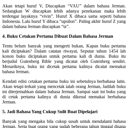
Akan tetapi huruf V, Diucapkan “VAU” dalam bahasa Jerman.
Sedangkan W diucapkan lebih adanya penekanan maka lebih
terdengar layaknya “vivin”. Huruf X dibaca sama seperti bahasa
Indonesia. Lalu huruf Y dibaca “upsilon”. Paling akhir huruf Z yang
dalam bahasa Jerman diucapkan “tz”.
4. Buku Cetakan Pertama Dibuat Dalam Bahasa Jerman
Tentu belum banyak yang mengerti bukan, Kapan buku pertama
kali diciptakan? Dalam catatan riwayat, Seputar tahun 1454 lah
konon buku diciptakan untuk pertama kali di dunia. Buku itu
berjudul Gutenberg Bible yang dicatat oleh Gutenberg sendiri.
Menariknya, buku ini dicetak pertama kalinya dicatat memakai
bahasa Jerman.
Kendati edisi cetakan pertama buku ini sebetulnya berbahasa latin.
Akan tetapi terkait yang mencetak ialah orang Jerman, Jadilah buku
ini diterjemahkan dalam bahasa Jerman. Sampai saat ini buku yang
di cetak pertama kalinya di dunia dikenal memakai berbahasa
Jerman.
5. Jadi Bahasa Yang Cukup Sulit Buat Dipelajari
Banyak yang mengaku bila cukup susah untuk mendalami bahasa
Jerman. Serta buat orang yang sudah beberapa tahun tinggal disana