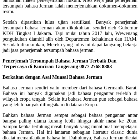
tambahan materi penerjemahan hukum. Area kerja jasa penerjemah
tersumpah bahasa Jerman ialah menerjemahkan dokumen-dokumen
resmi.
Setelah dipastikan lulus ujian sertifikasi, Banyak penerjemah
tersumpah bahasa jerman akan dikukuhkan sendiri oleh Gubernur
KDH Tingkat I Jakarta. Tapi mulai tahun 2017 lalu, Wewenang
pengukuhan diambil alih oleh Departemen kehakiman dan HAM.
Sesudah dikukuhkan, Mereka yang lulus ini dapat langsung bekerja
jadi jasa penerjemah tersumpah bahasa jerman.
Penerjemah Tersumpah Bahasa Jerman Terbaik Dan
Terpercaya di Kunciran Tangerang 0877 2768 8883
Berkaitan dengan Asal Muasal Bahasa Jerman
Bahasa Jerman sendiri yaitu member dari bahasa Germanik Barat.
Bahasa ini banyak digunakan jadi bahasa pengantar terlebih di
wilayah eropa tengah. Selain itu bahasa Jerman pun sebagai bahasa
yang lebih banyak difungsikan di dataran Eropa.
Bahkan bahasa Jerman sempat sebagai bahasa pengantar antar
bangsa paling utama kurang lebih hingga akhir masa ke 20an.
Sampai ketika terhitung masih banyak yang minat buat mempelajari
bahasa Jerman. Hal ini lantaran sebagian literatur classic dunia
dicatat memanfaatkan bahasa ini. Dahulunya, Bahasa Jerman dicatat