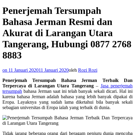
Penerjemah Tersumpah
Bahasa Jerman Resmi dan
Akurat di Larangan Utara
Tangerang, Hubungi 0877 2768
8883
on
11 Januari 2020
11 Januari 2020
oleh
Rozi Rozi
Penerjemah Tersumpah Bahasa Jerman Terbaik Dan
Terpercaya di Larangan Utara Tangerang
–
Jasa penerjemah
tersumpah
bahasa Jerman saat ini telah banyak sekali dicari. Hal ini
karena bahasa Jerman adalah bahasa yang lebih banyak dipakai di
Eropa. Layaknya yang sudah lama diketahui bila banyak sekali
sebagian universitas di Eropa ialah yang terbaik di dunia.
Tidak jarang beberapa orang dari beragam penjuru dunia mencoba