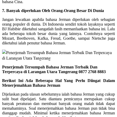
bahasa Cina.
7. Banyak diperlukan Oleh Orang-Orang Besar Di Dunia
Jangan lewatkan apabila bahasa Jerman diperlukan oleh sebagian
orang populer di dunia. Di Indonesia sendiri tokoh layaknya seperti
BJ Habibie diketahui sangatlah fasih memanfaatkan bahasa ini. Lalu
ada beberapa tokoh besar dunia yang lainnya. Contohnya seperti
Mozart, Beethoven, Kafka, Freud, Goethe, sampai Nietsche juga
diketahui ialah penutur bahasa Jerman.
Penerjemah Tersumpah Bahasa Jerman Terbaik Dan
Terpercaya di Larangan Utara Tangerang 0877 2768 8883
Berikut Ini Ada Beberapa Hal Yang Perlu Diingat Dalam
Menerjemahkan Bahasa Jerman
Dijelaskan pada ulasan sebelumnya ialah bahasa Jerman yang cukup
sulit buat dipelajari. Satu diantara pemicunya merupakan cukup
banyak peraturan dan membuat banyak orang malah tidak dapat
memahaminya. Soal menerjemahkan bahasa Jerman pun tidak bisa
dianggap mudah. Minimal ketika menerjemahkan bahasa Jerman