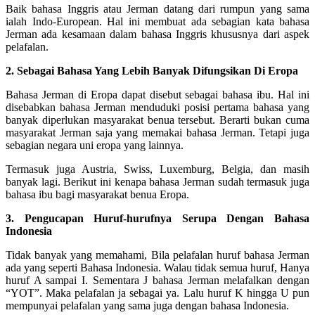
Baik bahasa Inggris atau Jerman datang dari rumpun yang sama
ialah Indo-European. Hal ini membuat ada sebagian kata bahasa
Jerman ada kesamaan dalam bahasa Inggris khususnya dari aspek
pelafalan.
2. Sebagai Bahasa Yang Lebih Banyak Difungsikan Di Eropa
Bahasa Jerman di Eropa dapat disebut sebagai bahasa ibu. Hal ini
disebabkan bahasa Jerman menduduki posisi pertama bahasa yang
banyak diperlukan masyarakat benua tersebut. Berarti bukan cuma
masyarakat Jerman saja yang memakai bahasa Jerman. Tetapi juga
sebagian negara uni eropa yang lainnya.
Termasuk juga Austria, Swiss, Luxemburg, Belgia, dan masih
banyak lagi. Berikut ini kenapa bahasa Jerman sudah termasuk juga
bahasa ibu bagi masyarakat benua Eropa.
3. Pengucapan Huruf-hurufnya Serupa Dengan Bahasa
Indonesia
Tidak banyak yang memahami, Bila pelafalan huruf bahasa Jerman
ada yang seperti Bahasa Indonesia. Walau tidak semua huruf, Hanya
huruf A sampai I. Sementara J bahasa Jerman melafalkan dengan
“YOT”. Maka pelafalan ja sebagai ya. Lalu huruf K hingga U pun
mempunyai pelafalan yang sama juga dengan bahasa Indonesia.