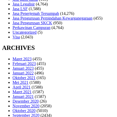
Jasa Legalisir
(4,764)
Jasa LSF
(1,588)
Jasa Penerjemah Tersumpah
(14,276)
Jasa Pengurusan Perpindahan Kewarganegaraan
(455)
Jasa Pengurusan SKCK
(950)
Perkawinan Campuran
(4,764)
Uncategorized
(5)
Visa
(2,043)
ARCHIVES
Maret 2023
(455)
Februari 2023
(455)
Januari 2023
(455)
Januari 2022
(496)
Oktober 2021
(165)
Mei 2021
(1588)
April 2021
(1588)
Maret 2021
(1587)
Januari 2021
(1587)
Desember 2020
(26)
November 2020
(2058)
Oktober 2020
(5010)
September 2020
(2434)