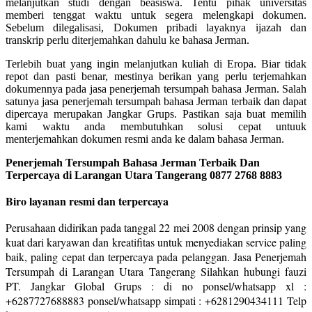
melanjutkan studi dengan beasiswa. Tentu pihak universitas
memberi tenggat waktu untuk segera melengkapi dokumen.
Sebelum dilegalisasi, Dokumen pribadi layaknya ijazah dan
transkrip perlu diterjemahkan dahulu ke bahasa Jerman.
Terlebih buat yang ingin melanjutkan kuliah di Eropa. Biar tidak
repot dan pasti benar, mestinya berikan yang perlu terjemahkan
dokumennya pada jasa penerjemah tersumpah bahasa Jerman. Salah
satunya jasa penerjemah tersumpah bahasa Jerman terbaik dan dapat
dipercaya merupakan Jangkar Grups. Pastikan saja buat memilih
kami waktu anda membutuhkan solusi cepat untuuk
menterjemahkan dokumen resmi anda ke dalam bahasa Jerman.
Penerjemah Tersumpah Bahasa Jerman Terbaik Dan
Terpercaya di Larangan Utara Tangerang 0877 2768 8883
Biro layanan resmi dan terpercaya
Perusahaan didirikan pada tanggal 22 mei 2008 dengan prinsip yang
kuat dari karyawan dan kreatifitas untuk menyediakan service paling
baik, paling cepat dan terpercaya pada pelanggan. Jasa Penerjemah
Tersumpah di Larangan Utara Tangerang Silahkan hubungi fauzi
PT. Jangkar Global Grups : di no ponsel/whatsapp xl :
+6287727688883 ponsel/whatsapp simpati : +6281290434111 Telp