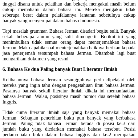
tinggal disana untuk pelatihan dan bekerja mengakui masih belum
cukup memahami dalam bahasa ini. Mereka mengakui tidak
seberapa berat dalam pelafalannya lantaran sebetulnya cukup
banyak yang menyerupai dalam bahasa Indonesia.
Tapi masalah grammar, Bahasa Jerman disadari begitu sulit. Banyak
sekali beberapa aturan yang sulit dimengerti. Berikut ini yang
menimbulkan tidak semua orang dapat menerjemahkan bahasa
Jerman. Maka apabila soal menterjemahkan baiknya berikan kepada
jasa penerjemah tersumpah bahasa Jerman. Ditambah lagi buat
mengartikan dokumen yang resmi.
6. Bahasa Ke dua Paling banyak Buat Literatur Ilmiah
Kelihatannya bahasa Jerman sesungguhnya perlu dipelajari oleh
mereka yang ingin tahu dengan pengetahuan ilmu bahasa Jerman.
Pasalnya banyak sekali literatur ilmiah dikala ini memanfaatkan
bahasa Jerman. Walau, posisinya masih nomor dua setelah bahasa
Inggris.
Tidak cuma literatur ilmiah saja yang banyak memakai bahasa
Jerman. Sebagian penerbitan buku pun banyak yang berbahasa
Jerman. Paling tidak bahasa Jerman berada di posisi ke-3 dari
jumlah buku yang diedarkan memakai bahasa tersebut. Posisi
pertama ialah buku dalam bahasa Inggris dan ke-2 merupakan