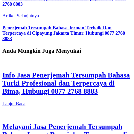
2768 8883
Artikel Selanjutnya
Penerjemah Tersumpah Bahasa Jerman Terbaik Dan
Terpercaya di Cipayung Jakarta Timur, Hubungi 0877 2768
8883
Anda Mungkin Juga Menyukai
Info Jasa Penerjemah Tersumpah Bahasa
Turki Profesional dan Terpercaya di
Bima, Hubungi 0877 2768 8883
Lanjut Baca
Melayani Jasa Penerjemah Tersumpah