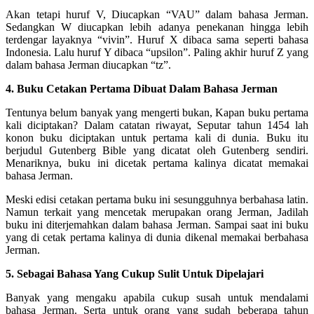
Akan tetapi huruf V, Diucapkan “VAU” dalam bahasa Jerman.
Sedangkan W diucapkan lebih adanya penekanan hingga lebih
terdengar layaknya “vivin”. Huruf X dibaca sama seperti bahasa
Indonesia. Lalu huruf Y dibaca “upsilon”. Paling akhir huruf Z yang
dalam bahasa Jerman diucapkan “tz”.
4. Buku Cetakan Pertama Dibuat Dalam Bahasa Jerman
Tentunya belum banyak yang mengerti bukan, Kapan buku pertama
kali diciptakan? Dalam catatan riwayat, Seputar tahun 1454 lah
konon buku diciptakan untuk pertama kali di dunia. Buku itu
berjudul Gutenberg Bible yang dicatat oleh Gutenberg sendiri.
Menariknya, buku ini dicetak pertama kalinya dicatat memakai
bahasa Jerman.
Meski edisi cetakan pertama buku ini sesungguhnya berbahasa latin.
Namun terkait yang mencetak merupakan orang Jerman, Jadilah
buku ini diterjemahkan dalam bahasa Jerman. Sampai saat ini buku
yang di cetak pertama kalinya di dunia dikenal memakai berbahasa
Jerman.
5. Sebagai Bahasa Yang Cukup Sulit Untuk Dipelajari
Banyak yang mengaku apabila cukup susah untuk mendalami
bahasa Jerman. Serta untuk orang yang sudah beberapa tahun