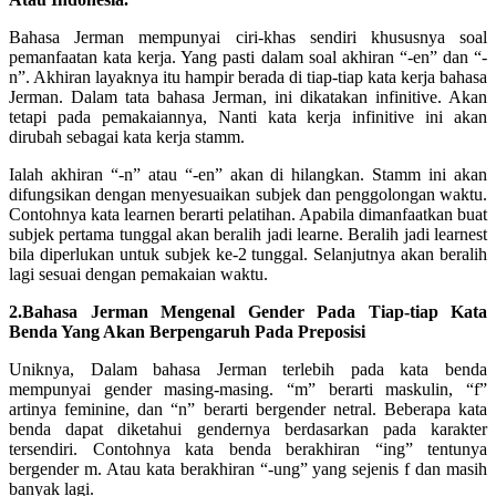
Bahasa Jerman mempunyai ciri-khas sendiri khususnya soal
pemanfaatan kata kerja. Yang pasti dalam soal akhiran “-en” dan “-
n”. Akhiran layaknya itu hampir berada di tiap-tiap kata kerja bahasa
Jerman. Dalam tata bahasa Jerman, ini dikatakan infinitive. Akan
tetapi pada pemakaiannya, Nanti kata kerja infinitive ini akan
dirubah sebagai kata kerja stamm.
Ialah akhiran “-n” atau “-en” akan di hilangkan. Stamm ini akan
difungsikan dengan menyesuaikan subjek dan penggolongan waktu.
Contohnya kata learnen berarti pelatihan. Apabila dimanfaatkan buat
subjek pertama tunggal akan beralih jadi learne. Beralih jadi learnest
bila diperlukan untuk subjek ke-2 tunggal. Selanjutnya akan beralih
lagi sesuai dengan pemakaian waktu.
2.Bahasa Jerman Mengenal Gender Pada Tiap-tiap Kata
Benda Yang Akan Berpengaruh Pada Preposisi
Uniknya, Dalam bahasa Jerman terlebih pada kata benda
mempunyai gender masing-masing. “m” berarti maskulin, “f”
artinya feminine, dan “n” berarti bergender netral. Beberapa kata
benda dapat diketahui gendernya berdasarkan pada karakter
tersendiri. Contohnya kata benda berakhiran “ing” tentunya
bergender m. Atau kata berakhiran “-ung” yang sejenis f dan masih
banyak lagi.