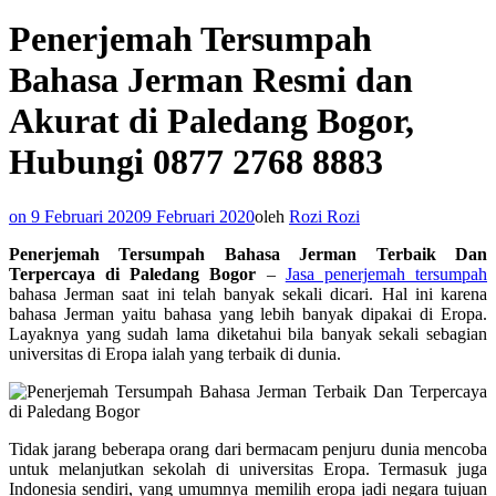
Penerjemah Tersumpah
Bahasa Jerman Resmi dan
Akurat di Paledang Bogor,
Hubungi 0877 2768 8883
on
9 Februari 2020
9 Februari 2020
oleh
Rozi Rozi
Penerjemah Tersumpah Bahasa Jerman Terbaik Dan
Terpercaya di Paledang Bogor
–
Jasa penerjemah tersumpah
bahasa Jerman saat ini telah banyak sekali dicari. Hal ini karena
bahasa Jerman yaitu bahasa yang lebih banyak dipakai di Eropa.
Layaknya yang sudah lama diketahui bila banyak sekali sebagian
universitas di Eropa ialah yang terbaik di dunia.
Tidak jarang beberapa orang dari bermacam penjuru dunia mencoba
untuk melanjutkan sekolah di universitas Eropa. Termasuk juga
Indonesia sendiri, yang umumnya memilih eropa jadi negara tujuan