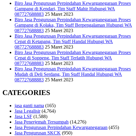
Biro Jasa Pengurusan Perpindahan Kewarganegaraan Proses
Gampang di Kendari, Tim Staff Mahir Hubungi WA
087727688883
25 Maret 2023
Biro Jasa Pengurusan Perpindahan Kewarganegaraan Proses
Gampang di Kolaka, Tim Staff Berpengalaman Hubungi WA
087727688883
25 Maret 2023
Biro Jasa Pengurusan Perpindahan Kewarganegaraan Proses
Cepat di Ketapang, Tim Staff Handal Hubungi WA
087727688883
25 Maret 2023
Biro Jasa Pengurusan Perpindahan Kewarganegaraan Proses
Cepat di Soppeng, Tim Staff Terlatih Hubungi WA
087727688883
25 Maret 2023
Biro Jasa Pengurusan Perpindahan Kewarganegaraan Proses
Mudah di Deli Serdang, Tim Staff Handal Hubungi WA
087727688883
25 Maret 2023
CATEGORIES
jasa ganti nama
(165)
Jasa Legalisir
(4,764)
Jasa LSF
(1,588)
Jasa Penerjemah Tersumpah
(14,276)
Jasa Pengurusan Perpindahan Kewarganegaraan
(455)
Jasa Pengurusan SKCK
(950)