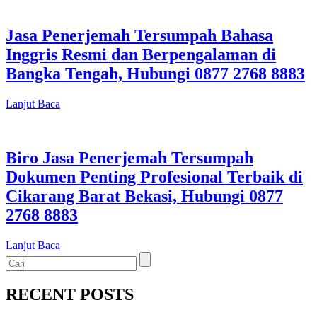
Jasa Penerjemah Tersumpah Bahasa
Inggris Resmi dan Berpengalaman di
Bangka Tengah, Hubungi 0877 2768 8883
Lanjut Baca
Biro Jasa Penerjemah Tersumpah
Dokumen Penting Profesional Terbaik di
Cikarang Barat Bekasi, Hubungi 0877
2768 8883
Lanjut Baca
RECENT POSTS