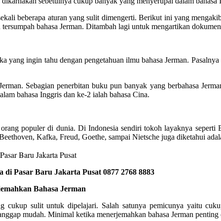
ya dikarnakan sebetulnya cukup banyak yang menyerupai dalam bahasa 
sekali beberapa aturan yang sulit dimengerti. Berikut ini yang meng
h tersumpah bahasa Jerman. Ditambah lagi untuk mengartikan dokumen
ka yang ingin tahu dengan pengetahuan ilmu bahasa Jerman. Pasalnya ba
Jerman. Sebagian penerbitan buku pun banyak yang berbahasa Jerman.
alam bahasa Inggris dan ke-2 ialah bahasa Cina.
rang populer di dunia. Di Indonesia sendiri tokoh layaknya seperti 
 Beethoven, Kafka, Freud, Goethe, sampai Nietsche juga diketahui ada
di Pasar Baru Jakarta Pusat 0877 2768 8883
rjemahkan Bahasa Jerman
 cukup sulit untuk dipelajari. Salah satunya pemicunya yaitu cu
nggap mudah. Minimal ketika menerjemahkan bahasa Jerman penting di