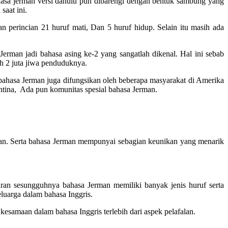
bahasa jerman versi dahulu pun dibarengi dengan bentuk sambung yang
saat ini.
 perincian 21 huruf mati, Dan 5 huruf hidup. Selain itu masih ada
erman jadi bahasa asing ke-2 yang sangatlah dikenal. Hal ini sebab
eh 2 juta jiwa penduduknya.
ahasa Jerman juga difungsikan oleh beberapa masyarakat di Amerika
entina, Ada pun komunitas spesial bahasa Jerman.
man. Serta bahasa Jerman mempunyai sebagian keunikan yang menarik
taran sesungguhnya bahasa Jerman memiliki banyak jenis huruf serta
luarga dalam bahasa Inggris.
esamaan dalam bahasa Inggris terlebih dari aspek pelafalan.