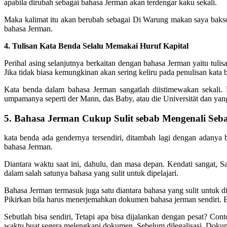
apabila dirubah sebagai bahasa Jerman akan terdengar kaku sekali.
Maka kalimat itu akan berubah sebagai Di Warung makan saya bakso 
bahasa Jerman.
4. Tulisan Kata Benda Selalu Memakai Huruf Kapital
Perihal asing selanjutnya berkaitan dengan bahasa Jerman yaitu tulis
Jika tidak biasa kemungkinan akan sering keliru pada penulisan kata
Kata benda dalam bahasa Jerman sangatlah diistimewakan sekali. 
umpamanya seperti der Mann, das Baby, atau die Universität dan yang
5. Bahasa Jerman Cukup Sulit sebab Mengenali Seb
kata benda ada gendernya tersendiri, ditambah lagi dengan adanya
bahasa Jerman.
Diantara waktu saat ini, dahulu, dan masa depan. Kendati sangat, 
dalam salah satunya bahasa yang sulit untuk dipelajari.
Bahasa Jerman termasuk juga satu diantara bahasa yang sulit untuk d
Pikirkan bila harus menerjemahkan dokumen bahasa jerman sendiri. 
Sebutlah bisa sendiri, Tetapi apa bisa dijalankan dengan pesat? Co
waktu buat segera melengkapi dokumen. Sebelum dilegalisasi, Dokume