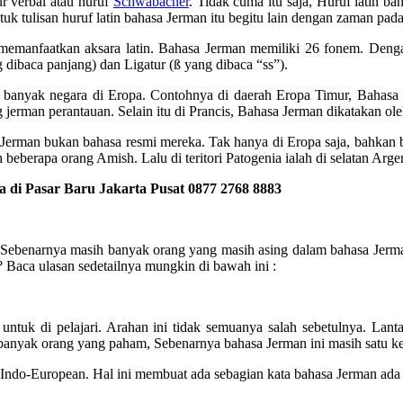
ur verbal atau huruf
Schwabacher
. Tidak cuma itu saja, Huruf latin 
k tulisan huruf latin bahasa Jerman itu begitu lain dengan zaman pada 
 memanfaatkan aksara latin. Bahasa Jerman memiliki 26 fonem. Dengan
 dibaca panjang) dan Ligatur (ß yang dibaca “ss”).
n banyak negara di Eropa. Contohnya di daerah Eropa Timur, Bahasa J
 jerman perantauan. Selain itu di Prancis, Bahasa Jerman dikatakan ol
Jerman bukan bahasa resmi mereka. Tak hanya di Eropa saja, bahkan b
beberapa orang Amish. Lalu di teritori Patogenia ialah di selatan Arg
di Pasar Baru Jakarta Pusat 0877 2768 8883
a, Sebenarnya masih banyak orang yang masih asing dalam bahasa Jer
 Baca ulasan sedetailnya mungkin di bawah ini :
untuk di pelajari. Arahan ini tidak semuanya salah sebetulnya. Lan
 banyak orang yang paham, Sebenarnya bahasa Jerman ini masih satu ke
Indo-European. Hal ini membuat ada sebagian kata bahasa Jerman ada k