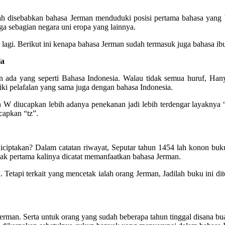
lah disebabkan bahasa Jerman menduduki posisi pertama bahasa yang 
a sebagian negara uni eropa yang lainnya.
lagi. Berikut ini kenapa bahasa Jerman sudah termasuk juga bahasa i
ia
an ada yang seperti Bahasa Indonesia. Walau tidak semua huruf, Han
ki pelafalan yang sama juga dengan bahasa Indonesia.
 diucapkan lebih adanya penekanan jadi lebih terdengar layaknya “v
capkan “tz”.
iptakan? Dalam catatan riwayat, Seputar tahun 1454 lah konon buku d
etak pertama kalinya dicatat memanfaatkan bahasa Jerman.
. Tetapi terkait yang mencetak ialah orang Jerman, Jadilah buku ini d
rman. Serta untuk orang yang sudah beberapa tahun tinggal disana b