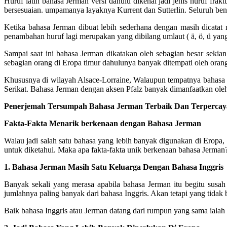
Huruf latin bahasa Jerman versi dahulu dikenal jadi jenis huruf frakt
bersesuaian. umpamanya layaknya Kurrent dan Sutterlin. Seluruh bentu
Ketika bahasa Jerman dibuat lebih sederhana dengan masih dicatat
penambahan huruf lagi merupakan yang dibilang umlaut ( ä, ö, ü yang
Sampai saat ini bahasa Jerman dikatakan oleh sebagian besar sekia
sebagian orang di Eropa timur dahulunya banyak ditempati oleh orang
Khususnya di wilayah Alsace-Lorraine, Walaupun tempatnya bahasa 
Serikat. Bahasa Jerman dengan aksen Pfalz banyak dimanfaatkan oleh 
Penerjemah Tersumpah Bahasa Jerman Terbaik Dan Terpercaya 
Fakta-Fakta Menarik berkenaan dengan Bahasa Jerman
Walau jadi salah satu bahasa yang lebih banyak digunakan di Erop
untuk diketahui. Maka apa fakta-fakta unik berkenaan bahasa Jerman?
1. Bahasa Jerman Masih Satu Keluarga Dengan Bahasa Inggris
Banyak sekali yang merasa apabila bahasa Jerman itu begitu susah 
jumlahnya paling banyak dari bahasa Inggris. Akan tetapi yang tidak
Baik bahasa Inggris atau Jerman datang dari rumpun yang sama ialah 