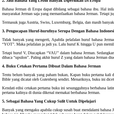
2. Jadi Bahasa Yang Lebih Banyak Diperlukan Di Eropa
Bahasa Jerman di Eropa dapat dibilang sebagai bahasa ibu. Hal ini
masyarakat Jerman saja yang memanfaatkan bahasa Jerman. Tetapi jug
Termasuk juga Austria, Swiss, Luxemburg, Belgia, dan masih banyak 
3. Pengucapan Huruf-hurufnya Serupa Dengan Bahasa Indones
Tidak banyak yang mengerti, Apabila pelafalan huruf bahasa Jerm
“YOT”. Maka pelafalan ja jadi ya. Lalu huruf K hingga U pun memili
Tetapi huruf V, Diucapkan “VAU” dalam bahasa Jerman. Sedangkan W
dibaca “upsilon”. Paling akhir huruf Z yang dalam bahasa Jerman diu
4. Buku Cetakan Pertama Dibuat Dalam Bahasa Jerman
Tentu belum banyak yang paham bukan, Kapan buku pertama kali dic
Bible yang dicatat oleh Gutenberg sendiri. Menariknya, buku ini dic
Kendati edisi cetakan pertama buku ini sesungguhnya berbahasa latin
pertama kalinya di dunia dikenal memakai berbahasa Jerman.
5. Sebagai Bahasa Yang Cukup Sulit Untuk Dipelajari
Banyak yang mengaku apabila cukup susah buat mendalami bahasa Je