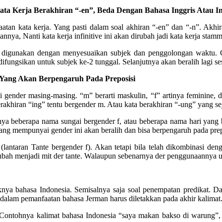
a Kerja Berakhiran “-en”, Beda Dengan Bahasa Inggris Atau In
an kata kerja. Yang pasti dalam soal akhiran “-en” dan “-n”. Akhira
nnya, Nanti kata kerja infinitive ini akan dirubah jadi kata kerja stamm
n digunakan dengan menyesuaikan subjek dan penggolongan waktu. Con
la difungsikan untuk subjek ke-2 tunggal. Selanjutnya akan beralih lagi
Yang Akan Berpengaruh Pada Preposisi
ender masing-masing. “m” berarti maskulin, “f” artinya feminine, dan
rakhiran “ing” tentu bergender m. Atau kata berakhiran “-ung” yang sej
a beberapa nama sungai bergender f, atau beberapa nama hari yang ber
yang mempunyai gender ini akan beralih dan bisa berpengaruh pada prep
lantaran Tante bergender f). Akan tetapi bila telah dikombinasi de
ubah menjadi mit der tante. Walaupun sebenarnya der penggunaannya 
nya bahasa Indonesia. Semisalnya saja soal penempatan predikat. Dal
t dalam pemanfaatan bahasa Jerman harus diletakkan pada akhir kalimat
. Contohnya kalimat bahasa Indonesia “saya makan bakso di warung”, 