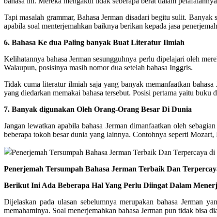
bahasa ini. Mereka mengakui tidak seberapa berat dalam pelafalann
Tapi masalah grammar, Bahasa Jerman disadari begitu sulit. Banyak 
apabila soal menterjemahkan baiknya berikan kepada jasa penerjema
6. Bahasa Ke dua Paling banyak Buat Literatur Ilmiah
Kelihatannya bahasa Jerman sesungguhnya perlu dipelajari oleh mere
Walaupun, posisinya masih nomor dua setelah bahasa Inggris.
Tidak cuma literatur ilmiah saja yang banyak memanfaatkan bahasa 
yang diedarkan memakai bahasa tersebut. Posisi pertama yaitu buku d
7. Banyak digunakan Oleh Orang-Orang Besar Di Dunia
Jangan lewatkan apabila bahasa Jerman dimanfaatkan oleh sebagian o
beberapa tokoh besar dunia yang lainnya. Contohnya seperti Mozart,
Penerjemah Tersumpah Bahasa Jerman Terbaik Dan Terpercaya 
Berikut Ini Ada Beberapa Hal Yang Perlu Diingat Dalam Mene
Dijelaskan pada ulasan sebelumnya merupakan bahasa Jerman yang
memahaminya. Soal menerjemahkan bahasa Jerman pun tidak bisa dia