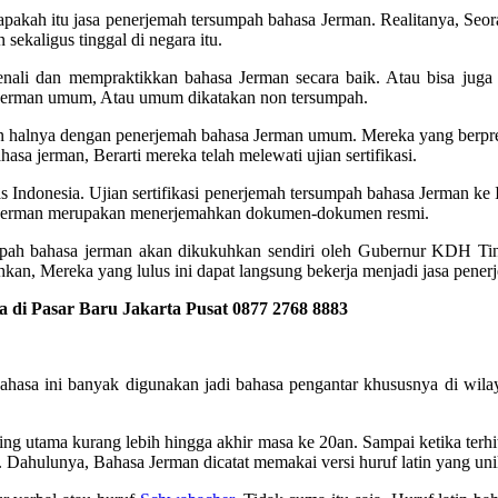
u apakah itu jasa penerjemah tersumpah bahasa Jerman. Realitanya, S
sekaligus tinggal di negara itu.
enali dan mempraktikkan bahasa Jerman secara baik. Atau bisa juga 
sa jerman umum, Atau umum dikatakan non tersumpah.
n halnya dengan penerjemah bahasa Jerman umum. Mereka yang berpre
a jerman, Berarti mereka telah melewati ujian sertifikasi.
vesitas Indonesia. Ujian sertifikasi penerjemah tersumpah bahasa Jerman
a Jerman merupakan menerjemahkan dokumen-dokumen resmi.
rsumpah bahasa jerman akan dikukuhkan sendiri oleh Gubernur KDH T
n, Mereka yang lulus ini dapat langsung bekerja menjadi jasa pener
di Pasar Baru Jakarta Pusat 0877 2768 8883
ahasa ini banyak digunakan jadi bahasa pengantar khususnya di wilay
ing utama kurang lebih hingga akhir masa ke 20an. Sampai ketika terhi
ini. Dahulunya, Bahasa Jerman dicatat memakai versi huruf latin yang uni