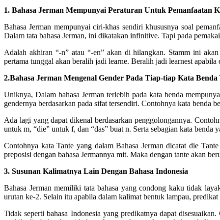
1. Bahasa Jerman Mempunyai Peraturan Untuk Pemanfaatan Kat
Bahasa Jerman mempunyai ciri-khas sendiri khususnya soal pemanfaat
Dalam tata bahasa Jerman, ini dikatakan infinitive. Tapi pada pemakaia
Adalah akhiran “-n” atau “-en” akan di hilangkan. Stamm ini aka
pertama tunggal akan beralih jadi learne. Beralih jadi learnest apabi
2.Bahasa Jerman Mengenal Gender Pada Tiap-tiap Kata Benda 
Uniknya, Dalam bahasa Jerman terlebih pada kata benda mempunyai g
gendernya berdasarkan pada sifat tersendiri. Contohnya kata benda be
Ada lagi yang dapat dikenal berdasarkan penggolongannya. Contohny
untuk m, “die” untuk f, dan “das” buat n. Serta sebagian kata benda 
Contohnya kata Tante yang dalam Bahasa Jerman dicatat die Tante (
preposisi dengan bahasa Jermannya mit. Maka dengan tante akan ber
3. Susunan Kalimatnya Lain Dengan Bahasa Indonesia
Bahasa Jerman memiliki tata bahasa yang condong kaku tidak layak
urutan ke-2. Selain itu apabila dalam kalimat bentuk lampau, predika
Tidak seperti bahasa Indonesia yang predikatnya dapat disesuaikan