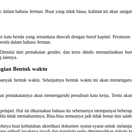
dalam bahasa Jerman. Buat yang tidak biasa, kalimat ini akan sangatl
an kata benda yang senantiasa diawali dengan huruf kapital. Peraturan
 benda dalam bahasa Jerman.
Dimulai dari pemakaian gender, dan terus ditulis memanfaatkan hu
 lainnya.
agian Bentuk waktu
 banyak bentuk waktu. Selanjutnya bentuk waktu ini akan memengaru
Saat pemakaiannya akan memengaruhi penulisan kata kerja, Tentu akan
ipelajari. Hal ini dikarnakan bahasa itu sebenarnya mempunyai beberapa
Bila tidak memahaminya, Bisa-bisa semuanya jadi tidak benar dan sal
ntohnya buat kebutuhan akreditasi dokumen syarat-syarat untuk melanju
n pribadi layaknya ijazah dan transkrip perlu diterjemahkan dahulu k