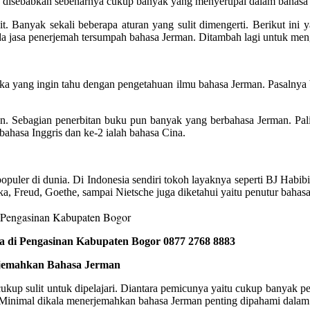
ya disebabkan sebenarnya cukup banyak yang menyerupai dalam bahasa 
it. Banyak sekali beberapa aturan yang sulit dimengerti. Berikut i
da jasa penerjemah tersumpah bahasa Jerman. Ditambah lagi untuk me
ka yang ingin tahu dengan pengetahuan ilmu bahasa Jerman. Pasalnya b
n. Sebagian penerbitan buku pun banyak yang berbahasa Jerman. Pali
bahasa Inggris dan ke-2 ialah bahasa Cina.
puler di dunia. Di Indonesia sendiri tokoh layaknya seperti BJ Habibi
a, Freud, Goethe, sampai Nietsche juga diketahui yaitu penutur bahas
 di Pengasinan Kabupaten Bogor 0877 2768 8883
rjemahkan Bahasa Jerman
ukup sulit untuk dipelajari. Diantara pemicunya yaitu cukup banyak 
inimal dikala menerjemahkan bahasa Jerman penting dipahami dalam b