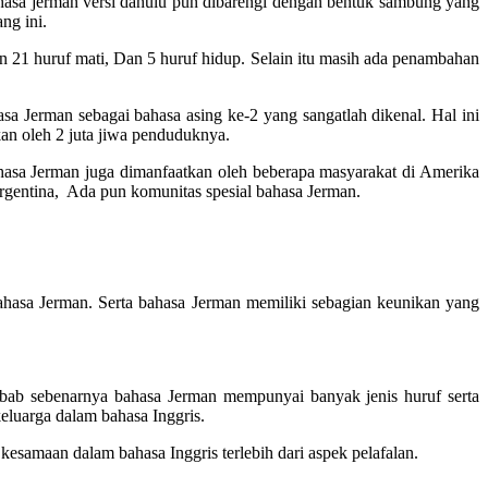
bahasa jerman versi dahulu pun dibarengi dengan bentuk sambung yang
ng ini.
n 21 huruf mati, Dan 5 huruf hidup. Selain itu masih ada penambahan
a Jerman sebagai bahasa asing ke-2 yang sangatlah dikenal. Hal ini
kan oleh 2 juta jiwa penduduknya.
hasa Jerman juga dimanfaatkan oleh beberapa masyarakat di Amerika
Argentina, Ada pun komunitas spesial bahasa Jerman.
ahasa Jerman. Serta bahasa Jerman memiliki sebagian keunikan yang
Sebab sebenarnya bahasa Jerman mempunyai banyak jenis huruf serta
eluarga dalam bahasa Inggris.
esamaan dalam bahasa Inggris terlebih dari aspek pelafalan.