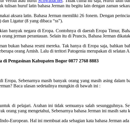
tur verbal atau huruf
Schwabacher
. Tidak cuma itu saja, Huruf latin 
k tulisan huruf latin bahasa Jerman itu begitu lain dengan zaman sekara
makai aksara latin. Bahasa Jerman memiliki 26 fonem. Dengan perincia
) dan Ligatur (ß yang dibaca “ss”).
ekian banyak negara di Eropa. Contohnya di daerah Eropa Timur, Bahas
 orang jerman perantauan. Selain itu di Prancis, Bahasa Jerman dikata
man bukan bahasa resmi mereka. Tak hanya di Eropa saja, bahkan ba
berapa orang Amish. Lalu di teritori Patogenia merupakan di selatan 
 di Pengasinan Kabupaten Bogor 0877 2768 8883
 di Eropa, Sebenarnya masih banyak orang yang masih asing dalam b
Jerman? Baca ulasan sedetailnya mungkin di bawah ini :
 untuk di pelajari. Arahan ini tidak semuanya salah sesungguhnya. 
ak orang yang mengetahui, Sebenarnya bahasa Jerman ini masih satu k
Indo-European. Hal ini membuat ada sebagian kata bahasa Jerman ada k