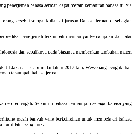
rang penerjemah bahasa Jerman dapat meraih kemahiran bahasa itu via
 orang tersebut sempat kuliah di jurusan Bahasa Jerman di sebagian
erpredikat penerjemah tersumpah mempunyai kemampuan dan latar
 ke Indonesia dan sebaliknya pada biasanya memberikan tambahan materi
gkat I Jakarta. Tetapi mulai tahun 2017 lalu, Wewenang pengukuhan
jemah tersumpah bahasa jerman.
yah eropa tengah. Selain itu bahasa Jerman pun sebagai bahasa yang
terhitung masih banyak yang berkeinginan untuk mempelajari bahasa
i huruf latin yang unik.