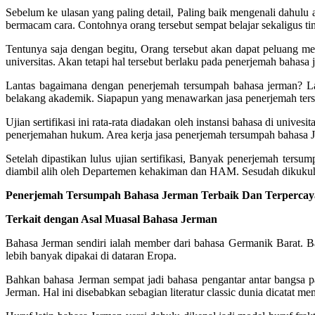
Sebelum ke ulasan yang paling detail, Paling baik mengenali dahulu
bermacam cara. Contohnya orang tersebut sempat belajar sekaligus tin
Tentunya saja dengan begitu, Orang tersebut akan dapat peluang me
universitas. Akan tetapi hal tersebut berlaku pada penerjemah baha
Lantas bagaimana dengan penerjemah tersumpah bahasa jerman? 
belakang akademik. Siapapun yang menawarkan jasa penerjemah tersum
Ujian sertifikasi ini rata-rata diadakan oleh instansi bahasa di uni
penerjemahan hukum. Area kerja jasa penerjemah tersumpah bahasa
Setelah dipastikan lulus ujian sertifikasi, Banyak penerjemah te
diambil alih oleh Departemen kehakiman dan HAM. Sesudah dikukuhka
Penerjemah Tersumpah Bahasa Jerman Terbaik Dan Terpercaya
Terkait dengan Asal Muasal Bahasa Jerman
Bahasa Jerman sendiri ialah member dari bahasa Germanik Barat. Ba
lebih banyak dipakai di dataran Eropa.
Bahkan bahasa Jerman sempat jadi bahasa pengantar antar bangsa p
Jerman. Hal ini disebabkan sebagian literatur classic dunia dicatat 