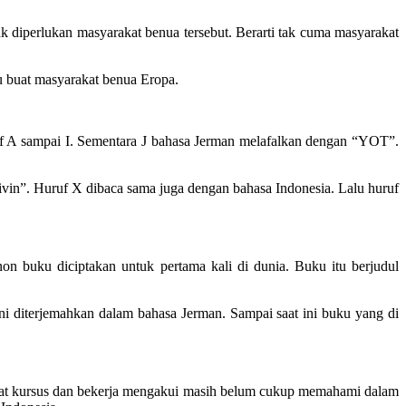
k diperlukan masyarakat benua tersebut. Berarti tak cuma masyarakat
u buat masyarakat benua Eropa.
uf A sampai I. Sementara J bahasa Jerman melafalkan dengan “YOT”.
in”. Huruf X dibaca sama juga dengan bahasa Indonesia. Lalu huruf
n buku diciptakan untuk pertama kali di dunia. Buku itu berjudul
ni diterjemahkan dalam bahasa Jerman. Sampai saat ini buku yang di
buat kursus dan bekerja mengakui masih belum cukup memahami dalam