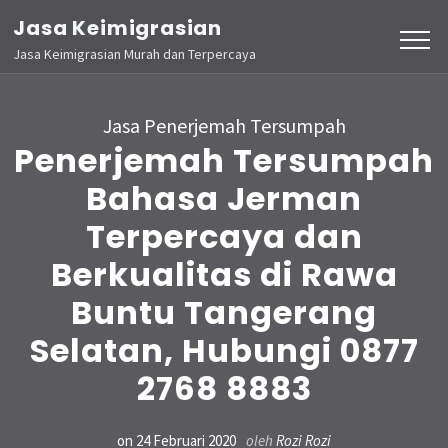
Lompat
Jasa Keimigrasian
ke
Jasa Keimigrasian Murah dan Terpercaya
konten
(Tekan
Jasa Penerjemah Tersumpah
Enter)
Penerjemah Tersumpah
Bahasa Jerman
Terpercaya dan
Berkualitas di Rawa
Buntu Tangerang
Selatan, Hubungi 0877
2768 8883
on
24 Februari 2020
oleh
Rozi Rozi