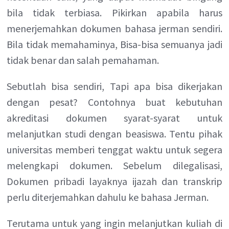
bila tidak terbiasa. Pikirkan apabila harus
menerjemahkan dokumen bahasa jerman sendiri.
Bila tidak memahaminya, Bisa-bisa semuanya jadi
tidak benar dan salah pemahaman.
Sebutlah bisa sendiri, Tapi apa bisa dikerjakan
dengan pesat? Contohnya buat kebutuhan
akreditasi dokumen syarat-syarat untuk
melanjutkan studi dengan beasiswa. Tentu pihak
universitas memberi tenggat waktu untuk segera
melengkapi dokumen. Sebelum dilegalisasi,
Dokumen pribadi layaknya ijazah dan transkrip
perlu diterjemahkan dahulu ke bahasa Jerman.
Terutama untuk yang ingin melanjutkan kuliah di