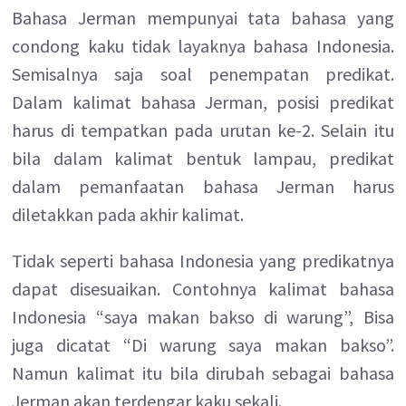
Bahasa Jerman mempunyai tata bahasa yang
condong kaku tidak layaknya bahasa Indonesia.
Semisalnya saja soal penempatan predikat.
Dalam kalimat bahasa Jerman, posisi predikat
harus di tempatkan pada urutan ke-2. Selain itu
bila dalam kalimat bentuk lampau, predikat
dalam pemanfaatan bahasa Jerman harus
diletakkan pada akhir kalimat.
Tidak seperti bahasa Indonesia yang predikatnya
dapat disesuaikan. Contohnya kalimat bahasa
Indonesia “saya makan bakso di warung”, Bisa
juga dicatat “Di warung saya makan bakso”.
Namun kalimat itu bila dirubah sebagai bahasa
Jerman akan terdengar kaku sekali.