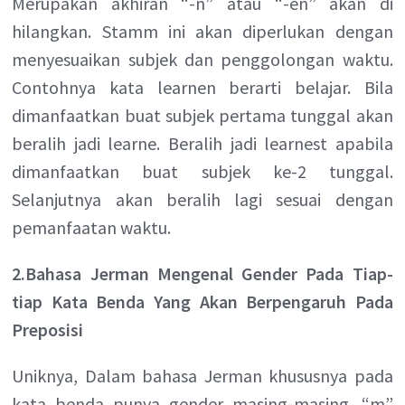
Merupakan akhiran “-n” atau “-en” akan di
hilangkan. Stamm ini akan diperlukan dengan
menyesuaikan subjek dan penggolongan waktu.
Contohnya kata learnen berarti belajar. Bila
dimanfaatkan buat subjek pertama tunggal akan
beralih jadi learne. Beralih jadi learnest apabila
dimanfaatkan buat subjek ke-2 tunggal.
Selanjutnya akan beralih lagi sesuai dengan
pemanfaatan waktu.
2.Bahasa Jerman Mengenal Gender Pada Tiap-
tiap Kata Benda Yang Akan Berpengaruh Pada
Preposisi
Uniknya, Dalam bahasa Jerman khususnya pada
kata benda punya gender masing-masing. “m”