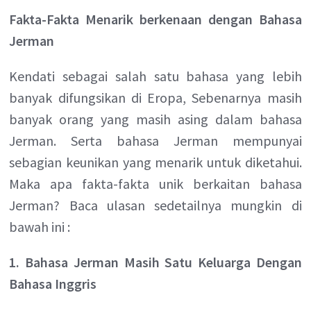
Fakta-Fakta Menarik berkenaan dengan Bahasa
Jerman
Kendati sebagai salah satu bahasa yang lebih
banyak difungsikan di Eropa, Sebenarnya masih
banyak orang yang masih asing dalam bahasa
Jerman. Serta bahasa Jerman mempunyai
sebagian keunikan yang menarik untuk diketahui.
Maka apa fakta-fakta unik berkaitan bahasa
Jerman? Baca ulasan sedetailnya mungkin di
bawah ini :
1. Bahasa Jerman Masih Satu Keluarga Dengan
Bahasa Inggris