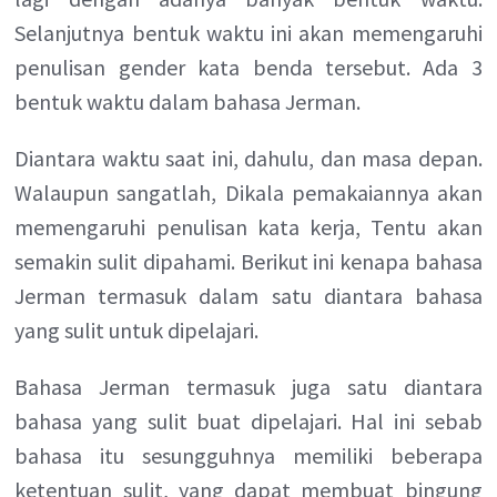
Selanjutnya bentuk waktu ini akan memengaruhi
penulisan gender kata benda tersebut. Ada 3
bentuk waktu dalam bahasa Jerman.
Diantara waktu saat ini, dahulu, dan masa depan.
Walaupun sangatlah, Dikala pemakaiannya akan
memengaruhi penulisan kata kerja, Tentu akan
semakin sulit dipahami. Berikut ini kenapa bahasa
Jerman termasuk dalam satu diantara bahasa
yang sulit untuk dipelajari.
Bahasa Jerman termasuk juga satu diantara
bahasa yang sulit buat dipelajari. Hal ini sebab
bahasa itu sesungguhnya memiliki beberapa
ketentuan sulit, yang dapat membuat bingung