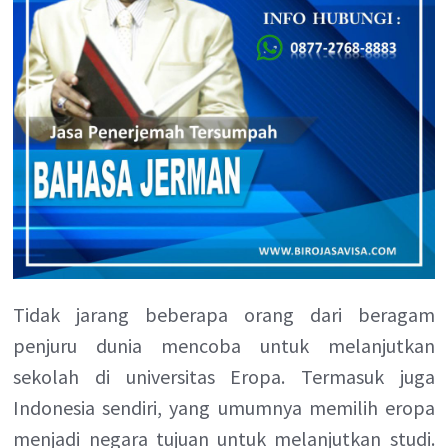
Tidak jarang beberapa orang dari beragam
penjuru dunia mencoba untuk melanjutkan
sekolah di universitas Eropa. Termasuk juga
Indonesia sendiri, yang umumnya memilih eropa
menjadi negara tujuan untuk melanjutkan studi.