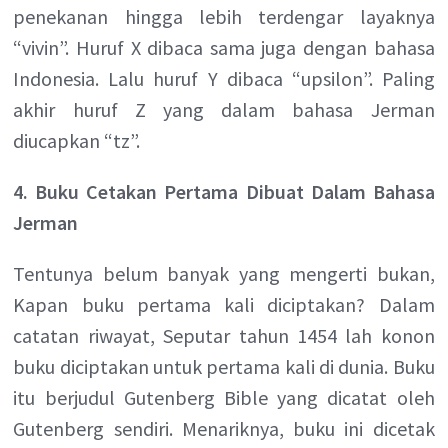
penekanan hingga lebih terdengar layaknya
“vivin”. Huruf X dibaca sama juga dengan bahasa
Indonesia. Lalu huruf Y dibaca “upsilon”. Paling
akhir huruf Z yang dalam bahasa Jerman
diucapkan “tz”.
4. Buku Cetakan Pertama Dibuat Dalam Bahasa
Jerman
Tentunya belum banyak yang mengerti bukan,
Kapan buku pertama kali diciptakan? Dalam
catatan riwayat, Seputar tahun 1454 lah konon
buku diciptakan untuk pertama kali di dunia. Buku
itu berjudul Gutenberg Bible yang dicatat oleh
Gutenberg sendiri. Menariknya, buku ini dicetak