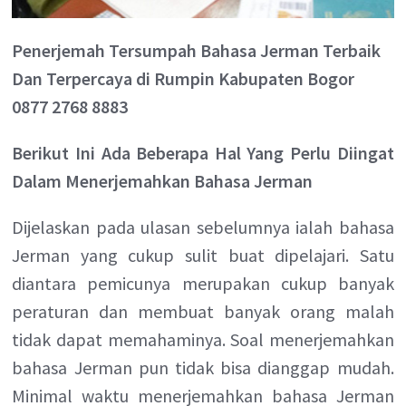
Penerjemah Tersumpah Bahasa Jerman Terbaik
Dan Terpercaya di Rumpin Kabupaten Bogor
0877 2768 8883
Berikut Ini Ada Beberapa Hal Yang Perlu Diingat
Dalam Menerjemahkan Bahasa Jerman
Dijelaskan pada ulasan sebelumnya ialah bahasa
Jerman yang cukup sulit buat dipelajari. Satu
diantara pemicunya merupakan cukup banyak
peraturan dan membuat banyak orang malah
tidak dapat memahaminya. Soal menerjemahkan
bahasa Jerman pun tidak bisa dianggap mudah.
Minimal waktu menerjemahkan bahasa Jerman