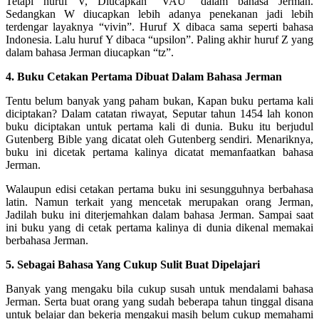
Tetapi huruf V, Diucapkan “VAU” dalam bahasa Jerman.
Sedangkan W diucapkan lebih adanya penekanan jadi lebih
terdengar layaknya “vivin”. Huruf X dibaca sama seperti bahasa
Indonesia. Lalu huruf Y dibaca “upsilon”. Paling akhir huruf Z yang
dalam bahasa Jerman diucapkan “tz”.
4. Buku Cetakan Pertama Dibuat Dalam Bahasa Jerman
Tentu belum banyak yang paham bukan, Kapan buku pertama kali
diciptakan? Dalam catatan riwayat, Seputar tahun 1454 lah konon
buku diciptakan untuk pertama kali di dunia. Buku itu berjudul
Gutenberg Bible yang dicatat oleh Gutenberg sendiri. Menariknya,
buku ini dicetak pertama kalinya dicatat memanfaatkan bahasa
Jerman.
Walaupun edisi cetakan pertama buku ini sesungguhnya berbahasa
latin. Namun terkait yang mencetak merupakan orang Jerman,
Jadilah buku ini diterjemahkan dalam bahasa Jerman. Sampai saat
ini buku yang di cetak pertama kalinya di dunia dikenal memakai
berbahasa Jerman.
5. Sebagai Bahasa Yang Cukup Sulit Buat Dipelajari
Banyak yang mengaku bila cukup susah untuk mendalami bahasa
Jerman. Serta buat orang yang sudah beberapa tahun tinggal disana
untuk belajar dan bekerja mengakui masih belum cukup memahami