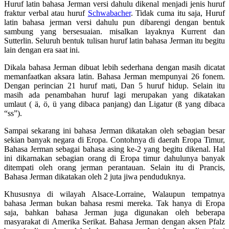
Huruf latin bahasa Jerman versi dahulu dikenal menjadi jenis huruf
fraktur verbal atau huruf
Schwabacher
. Tidak cuma itu saja, Huruf
latin bahasa jerman versi dahulu pun dibarengi dengan bentuk
sambung yang bersesuaian. misalkan layaknya Kurrent dan
Sutterlin. Seluruh bentuk tulisan huruf latin bahasa Jerman itu begitu
lain dengan era saat ini.
Dikala bahasa Jerman dibuat lebih sederhana dengan masih dicatat
memanfaatkan aksara latin. Bahasa Jerman mempunyai 26 fonem.
Dengan perincian 21 huruf mati, Dan 5 huruf hidup. Selain itu
masih ada penambahan huruf lagi merupakan yang dikatakan
umlaut ( ä, ö, ü yang dibaca panjang) dan Ligatur (ß yang dibaca
“ss”).
Sampai sekarang ini bahasa Jerman dikatakan oleh sebagian besar
sekian banyak negara di Eropa. Contohnya di daerah Eropa Timur,
Bahasa Jerman sebagai bahasa asing ke-2 yang begitu dikenal. Hal
ini dikarnakan sebagian orang di Eropa timur dahulunya banyak
ditempati oleh orang jerman perantauan. Selain itu di Prancis,
Bahasa Jerman dikatakan oleh 2 juta jiwa penduduknya.
Khususnya di wilayah Alsace-Lorraine, Walaupun tempatnya
bahasa Jerman bukan bahasa resmi mereka. Tak hanya di Eropa
saja, bahkan bahasa Jerman juga digunakan oleh beberapa
masyarakat di Amerika Serikat. Bahasa Jerman dengan aksen Pfalz