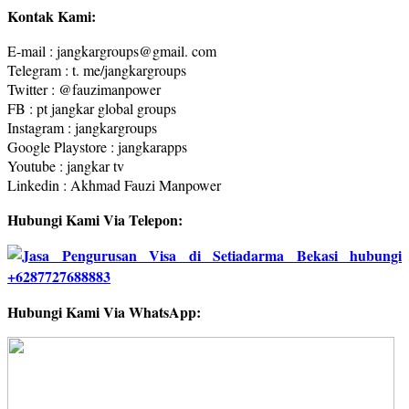
Kontak Kami:
E-mail : jangkargroups@gmail. com
Telegram : t. me/jangkargroups
Twitter : @fauzimanpower
FB : pt jangkar global groups
Instagram : jangkargroups
Google Playstore : jangkarapps
Youtube : jangkar tv
Linkedin : Akhmad Fauzi Manpower
Hubungi Kami Via Telepon:
Hubungi Kami Via WhatsApp: