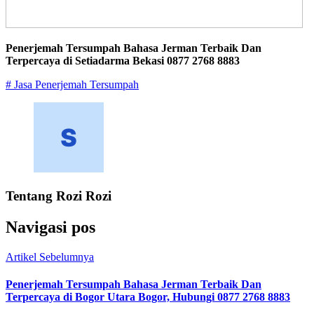
Penerjemah Tersumpah Bahasa Jerman Terbaik Dan
Terpercaya di Setiadarma Bekasi 0877 2768 8883
# Jasa Penerjemah Tersumpah
Tentang
Rozi Rozi
Navigasi pos
Artikel Sebelumnya
Penerjemah Tersumpah Bahasa Jerman Terbaik Dan
Terpercaya di Bogor Utara Bogor, Hubungi 0877 2768 8883