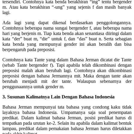
tersendiri. Contohnya kata benda berakhiran “ing” tentu bergender
m. Atau kata berakhiran “-ung” yang sejenis f dan masih banyak
lagi.
Ada lagi yang dapat dikenal berdasarkan penggolongannya.
Contohnya beberapa nama sungai bergender f, atau beberapa nama
hari yang berjenis m. Tiap kata benda akan senantiasa diiringi dalam
kata “der” buat m, “die” untuk f, dan “das” buat n. Serta sebagian
kata benda yang mempunyai gender ini akan beralih dan bisa
berpengaruh pada preposisi.
Contohnya kata Tante yang dalam Bahasa Jerman dicatat die Tante
(sebab Tante bergender f). Tapi apabila telah dikombinasi dengan
preposisi malah akan berubah lagi. Contohnya akan dikombinasi
preposisi dengan bahasa Jermannya mit. Maka dengan tante akan
berubah menjadi mit der tante. Walaupun sebenarnya der
penggunaannya untuk gender m.
3. Susunan Kalimatnya Lain Dengan Bahasa Indonesia
Bahasa Jerman mempunyai tata bahasa yang condong kaku tidak
layaknya bahasa Indonesia. Umpamanya saja soal penempatan
predikat. Dalam kalimat bahasa Jerman, posisi predikat harus di
tempatkan pada urutan ke-2. Selain itu apabila dalam kalimat bentuk
lampau, predikat dalam pemakaian bahasa Jerman harus diletakkan
pada akhir kalimat.