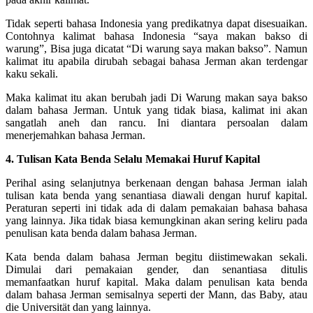
Tidak seperti bahasa Indonesia yang predikatnya dapat disesuaikan.
Contohnya kalimat bahasa Indonesia “saya makan bakso di
warung”, Bisa juga dicatat “Di warung saya makan bakso”. Namun
kalimat itu apabila dirubah sebagai bahasa Jerman akan terdengar
kaku sekali.
Maka kalimat itu akan berubah jadi Di Warung makan saya bakso
dalam bahasa Jerman. Untuk yang tidak biasa, kalimat ini akan
sangatlah aneh dan rancu. Ini diantara persoalan dalam
menerjemahkan bahasa Jerman.
4. Tulisan Kata Benda Selalu Memakai Huruf Kapital
Perihal asing selanjutnya berkenaan dengan bahasa Jerman ialah
tulisan kata benda yang senantiasa diawali dengan huruf kapital.
Peraturan seperti ini tidak ada di dalam pemakaian bahasa bahasa
yang lainnya. Jika tidak biasa kemungkinan akan sering keliru pada
penulisan kata benda dalam bahasa Jerman.
Kata benda dalam bahasa Jerman begitu diistimewakan sekali.
Dimulai dari pemakaian gender, dan senantiasa ditulis
memanfaatkan huruf kapital. Maka dalam penulisan kata benda
dalam bahasa Jerman semisalnya seperti der Mann, das Baby, atau
die Universität dan yang lainnya.