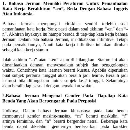
1. Bahasa Jerman Memiliki Peraturan Untuk Pemanfaatan
Kata Kerja Berakhiran “-en”, Beda Dengan Bahasa Inggris
Atau Indonesia.
Bahasa Jerman mempunyai ciri-khas sendiri terlebih soal
pemanfaatan kata kerja. Yang pasti dalam soal akhiran “-en” dan “-
n”. Akhiran layaknya itu hampir berada di tiap-tiap kata kerja bahasa
Jerman. Dalam tata bahasa Jerman, ini dikatakan infinitive. Tetapi
pada pemakaiannya, Nanti kata kerja infinitive ini akan dirubah
sebagai kata kerja stamm.
Ialah akhiran “-n” atau “-en” akan di hilangkan. Stamm ini akan
dimanfaatkan dengan menyesuaikan subjek dan penggolongan
waktu. Contohnya kata learnen berarti kursus. Apabila diperlukan
buat subjek pertama tunggal akan beralih jadi learne. Beralih jadi
learnest bila difungsikan untuk subjek ke-2 tunggal. Selanjutnya
akan beralih lagi sesuai dengan pemakaian waktu.
2.Bahasa Jerman Mengenal Gender Pada Tiap-tiap Kata
Benda Yang Akan Berpengaruh Pada Preposisi
Uniknya, Dalam bahasa Jerman khususnya pada kata benda
mempunyai gender masing-masing. “m” berarti maskulin, “f”
artinya feminine, dan “n” berarti bergender netral. Beberapa kata
benda dapat diketahui gendernya berdasarkan pada karakter