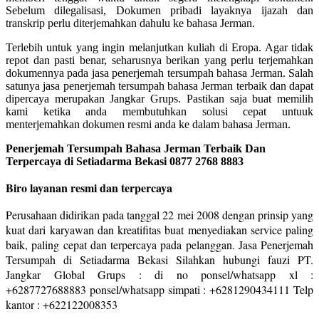
Sebelum dilegalisasi, Dokumen pribadi layaknya ijazah dan
transkrip perlu diterjemahkan dahulu ke bahasa Jerman.
Terlebih untuk yang ingin melanjutkan kuliah di Eropa. Agar tidak
repot dan pasti benar, seharusnya berikan yang perlu terjemahkan
dokumennya pada jasa penerjemah tersumpah bahasa Jerman. Salah
satunya jasa penerjemah tersumpah bahasa Jerman terbaik dan dapat
dipercaya merupakan Jangkar Grups. Pastikan saja buat memilih
kami ketika anda membutuhkan solusi cepat untuuk
menterjemahkan dokumen resmi anda ke dalam bahasa Jerman.
Penerjemah Tersumpah Bahasa Jerman Terbaik Dan
Terpercaya di Setiadarma Bekasi 0877 2768 8883
Biro layanan resmi dan terpercaya
Perusahaan didirikan pada tanggal 22 mei 2008 dengan prinsip yang
kuat dari karyawan dan kreatifitas buat menyediakan service paling
baik, paling cepat dan terpercaya pada pelanggan. Jasa Penerjemah
Tersumpah di Setiadarma Bekasi Silahkan hubungi fauzi PT.
Jangkar Global Grups : di no ponsel/whatsapp xl :
+6287727688883 ponsel/whatsapp simpati : +6281290434111 Telp
kantor : +622122008353