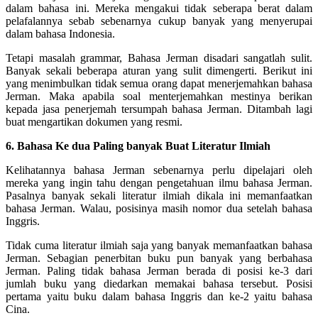
dalam bahasa ini. Mereka mengakui tidak seberapa berat dalam
pelafalannya sebab sebenarnya cukup banyak yang menyerupai
dalam bahasa Indonesia.
Tetapi masalah grammar, Bahasa Jerman disadari sangatlah sulit.
Banyak sekali beberapa aturan yang sulit dimengerti. Berikut ini
yang menimbulkan tidak semua orang dapat menerjemahkan bahasa
Jerman. Maka apabila soal menterjemahkan mestinya berikan
kepada jasa penerjemah tersumpah bahasa Jerman. Ditambah lagi
buat mengartikan dokumen yang resmi.
6. Bahasa Ke dua Paling banyak Buat Literatur Ilmiah
Kelihatannya bahasa Jerman sebenarnya perlu dipelajari oleh
mereka yang ingin tahu dengan pengetahuan ilmu bahasa Jerman.
Pasalnya banyak sekali literatur ilmiah dikala ini memanfaatkan
bahasa Jerman. Walau, posisinya masih nomor dua setelah bahasa
Inggris.
Tidak cuma literatur ilmiah saja yang banyak memanfaatkan bahasa
Jerman. Sebagian penerbitan buku pun banyak yang berbahasa
Jerman. Paling tidak bahasa Jerman berada di posisi ke-3 dari
jumlah buku yang diedarkan memakai bahasa tersebut. Posisi
pertama yaitu buku dalam bahasa Inggris dan ke-2 yaitu bahasa
Cina.