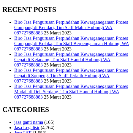
RECENT POSTS
Biro Jasa Pengurusan Perpindahan Kewarganegaraan Proses
Gampang di Kendari, Tim Staff Mahir Hubungi WA
087727688883
25 Maret 2023
Biro Jasa Pengurusan Perpindahan Kewarganegaraan Proses
Gampang di Kolaka, Tim Staff Berpengalaman Hubungi WA
087727688883
25 Maret 2023
Biro Jasa Pengurusan Perpindahan Kewarganegaraan Proses
Cepat di Ketapang, Tim Staff Handal Hubungi WA
087727688883
25 Maret 2023
Biro Jasa Pengurusan Perpindahan Kewarganegaraan Proses
Cepat di Soppeng, Tim Staff Terlatih Hubungi WA
087727688883
25 Maret 2023
Biro Jasa Pengurusan Perpindahan Kewarganegaraan Proses
Mudah di Deli Serdang, Tim Staff Handal Hubungi WA
087727688883
25 Maret 2023
CATEGORIES
jasa ganti nama
(165)
Jasa Legalisir
(4,764)
Jasa LSF
(1,588)