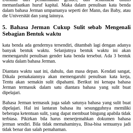
memanfaatkan huruf kapital. Maka dalam penulisan kata benda
dalam bahasa Jerman umpamanya seperti der Mann, das Baby, atau
die Universität dan yang lainnya.
5. Bahasa Jerman Cukup Sulit sebab Mengenali
Sebagian Bentuk waktu
kata benda ada gendernya tersendiri, ditambah lagi dengan adanya
banyak bentuk waktu. Selanjutnya bentuk waktu ini akan
memengaruhi penulisan gender kata benda tersebut. Ada 3 bentuk
waktu dalam bahasa Jerman.
Diantara waktu saat ini, dahulu, dan masa depan. Kendati sangat,
Dikala pemakaiannya akan memengaruhi penulisan kata kerja,
Tentu akan semakin sulit dipahami. Berikut ini kenapa bahasa
Jerman termasuk dalam satu diantara bahasa yang sulit buat
dipelajari.
Bahasa Jerman termasuk juga salah satunya bahasa yang sulit buat
dipelajari. Hal ini lantaran bahasa itu sesungguhnya memiliki
beberapa ketentuan sulit, yang dapat membuat bingung apabila tidak
terbiasa. Pikirkan bila harus menerjemahkan dokumen bahasa
jerman sendiri. Bila tidak memahaminya, Bisa-bisa semuanya jadi
tidak benar dan salah pemahaman.