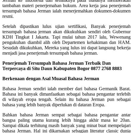
Jerman ke Indonesia dan sebaliknya pada biasanya memberikan
tambahan materi penerjemahan hukum. Area kerja jasa penerjemah
tersumpah bahasa Jerman ialah menerjemahkan dokumen-dokumen
resmi.
Setelah dipastikan lulus ujian sertifikasi, Banyak penerjemah
tersumpah bahasa jerman akan dikukuhkan sendiri oleh Gubernur
KDH Tingkat I Jakarta. Tapi mulai tahun 2017 lalu, Wewenang
pengukuhan diambil alih oleh Departemen kehakiman dan HAM.
Sesudah dikukuhkan, Mereka yang lulus ini dapat langsung bekerja
menjadi jasa penerjemah tersumpah bahasa jerman.
Penerjemah Tersumpah Bahasa Jerman Terbaik Dan
Terpercaya di Situ Daun Kabupaten Bogor 0877 2768 8883
Berkenaan dengan Asal Muasal Bahasa Jerman
Bahasa Jerman sendiri ialah member dari bahasa Germanik Barat.
Bahasa ini banyak dimanfaatkan sebagai bahasa pengantar terlebih
di wilayah eropa tengah. Selain itu bahasa Jerman pun sebagai
bahasa yang lebih banyak diperlukan di dataran Eropa.
Bahkan bahasa Jerman sempat sebagai bahasa pengantar antar
bangsa paling utama kurang lebih hingga akhir masa ke 20an.
Sampai dikala terhitung masih banyak yang minat buat mempelajari
bahasa Jerman. Hal ini dikarnakan sebagian literatur classic dunia