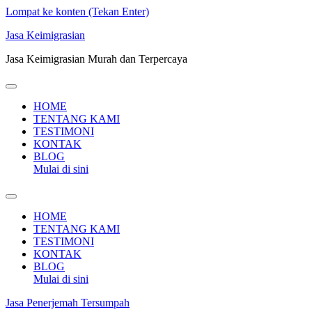
Lompat ke konten (Tekan Enter)
Jasa Keimigrasian
Jasa Keimigrasian Murah dan Terpercaya
HOME
TENTANG KAMI
TESTIMONI
KONTAK
BLOG
Mulai di sini
HOME
TENTANG KAMI
TESTIMONI
KONTAK
BLOG
Mulai di sini
Jasa Penerjemah Tersumpah