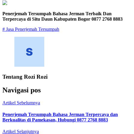
Penerjemah Tersumpah Bahasa Jerman Terbaik Dan
Terpercaya di Situ Daun Kabupaten Bogor 0877 2768 8883
# Jasa Penerjemah Tersumpah
Tentang
Rozi Rozi
Navigasi pos
Artikel Sebelumnya
Penerjemah Tersumpah Bahasa Jerman Terpercaya dan
Berkualitas di Pamekasan, Hubungi 0877 2768 8883
Artikel Selanjutnya