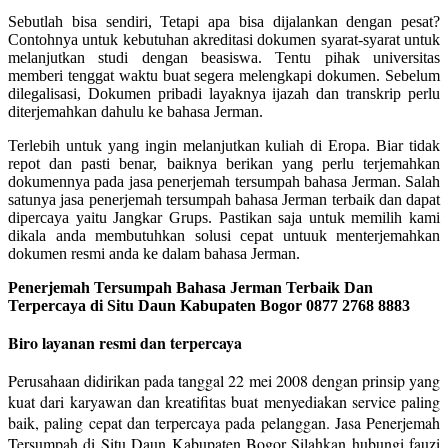
Sebutlah bisa sendiri, Tetapi apa bisa dijalankan dengan pesat?
Contohnya untuk kebutuhan akreditasi dokumen syarat-syarat untuk
melanjutkan studi dengan beasiswa. Tentu pihak universitas
memberi tenggat waktu buat segera melengkapi dokumen. Sebelum
dilegalisasi, Dokumen pribadi layaknya ijazah dan transkrip perlu
diterjemahkan dahulu ke bahasa Jerman.
Terlebih untuk yang ingin melanjutkan kuliah di Eropa. Biar tidak
repot dan pasti benar, baiknya berikan yang perlu terjemahkan
dokumennya pada jasa penerjemah tersumpah bahasa Jerman. Salah
satunya jasa penerjemah tersumpah bahasa Jerman terbaik dan dapat
dipercaya yaitu Jangkar Grups. Pastikan saja untuk memilih kami
dikala anda membutuhkan solusi cepat untuuk menterjemahkan
dokumen resmi anda ke dalam bahasa Jerman.
Penerjemah Tersumpah Bahasa Jerman Terbaik Dan
Terpercaya di Situ Daun Kabupaten Bogor 0877 2768 8883
Biro layanan resmi dan terpercaya
Perusahaan didirikan pada tanggal 22 mei 2008 dengan prinsip yang
kuat dari karyawan dan kreatifitas buat menyediakan service paling
baik, paling cepat dan terpercaya pada pelanggan. Jasa Penerjemah
Tersumpah di Situ Daun Kabupaten Bogor Silahkan hubungi fauzi