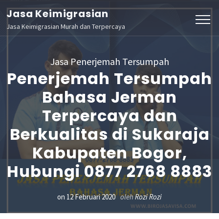
Lompat
Jasa Keimigrasian
ke
Jasa Keimigrasian Murah dan Terpercaya
konten
(Tekan
Jasa Penerjemah Tersumpah
Enter)
Penerjemah Tersumpah
Bahasa Jerman
Terpercaya dan
Berkualitas di Sukaraja
Kabupaten Bogor,
Hubungi 0877 2768 8883
on
12 Februari 2020
oleh
Rozi Rozi