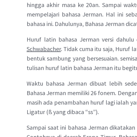
hingga akhir masa ke 20an. Sampai wakt
mempelajari bahasa Jerman. Hal ini seba
bahasa ini. Dahulunya, Bahasa Jerman dicat
Huruf latin bahasa Jerman versi dahulu 
Schwabacher
. Tidak cuma itu saja, Huruf 
bentuk sambung yang bersesuaian. semisal
tulisan huruf latin bahasa Jerman itu begit
Waktu bahasa Jerman dibuat lebih seder
Bahasa Jerman memiliki 26 fonem. Dengan pe
masih ada penambahan huruf lagi ialah yan
Ligatur (ß yang dibaca “ss”).
Sampai saat ini bahasa Jerman dikatakan 
Contohnya di daerah Eropa Timur, Bahasa 