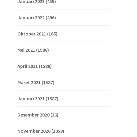
Januari 2023
(455)
Januari 2022
(496)
Oktober 2021
(165)
Mei 2021
(1588)
April 2021
(1588)
Maret 2021
(1587)
Januari 2021
(1587)
Desember 2020
(26)
November 2020
(2058)