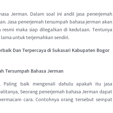
sa Jerman. Dalam soal ini andil jasa penerjemah
kan. Jasa penerjemah tersumpah bahasa jerman akan
smi maka siap dilegalkan di kedutaan. Tentunya
 lama untuk terjemahkan sendiri.
baik Dan Terpercaya di Sukasari Kabupaten Bogor
emah Tersumpah Bahasa Jerman
, Paling baik mengenali dahulu apakah itu jasa
alitanya, Seorang penerjemah bahasa Jerman dapat
bermacam cara. Contohnya orang tersebut sempat