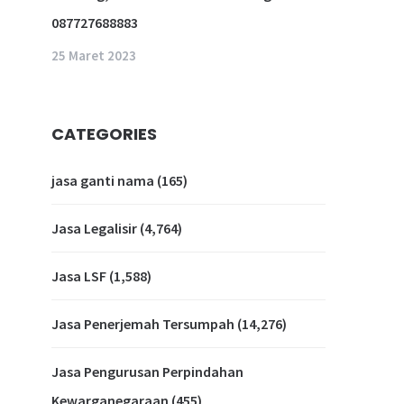
087727688883
25 Maret 2023
CATEGORIES
jasa ganti nama
(165)
Jasa Legalisir
(4,764)
Jasa LSF
(1,588)
Jasa Penerjemah Tersumpah
(14,276)
Jasa Pengurusan Perpindahan
Kewarganegaraan
(455)