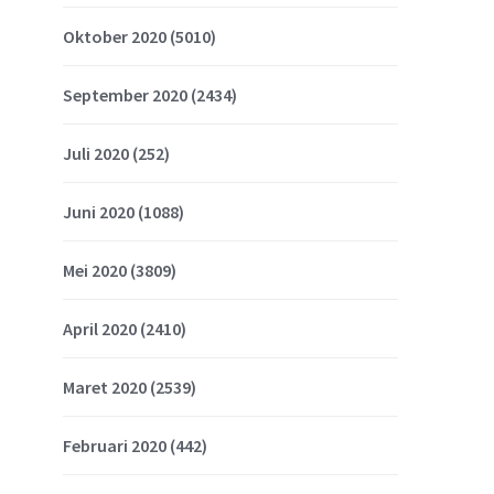
Oktober 2020
(5010)
September 2020
(2434)
Juli 2020
(252)
Juni 2020
(1088)
Mei 2020
(3809)
April 2020
(2410)
Maret 2020
(2539)
Februari 2020
(442)