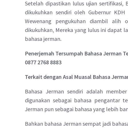
Setelah dipastikan lulus ujian sertifika
dikukuhkan sendiri oleh Gubernur KDH T
Wewenang pengukuhan diambil alih 
dikukuhkan, Mereka yang lulus ini dapat 
bahasa jerman.
Penerjemah Tersumpah Bahasa Jerman Ter
0877 2768 8883
Terkait dengan Asal Muasal Bahasa Jerma
Bahasa Jerman sendiri adalah member 
digunakan sebagai bahasa pengantar ter
Jerman pun sebagai bahasa yang lebih ban
Bahkan bahasa Jerman sempat jadi bahasa