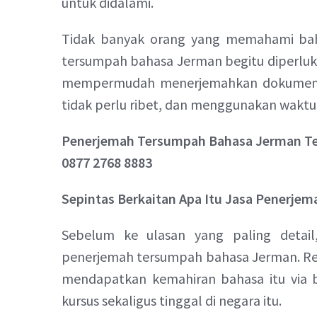
untuk didalami.
Tidak banyak orang yang memahami baha
tersumpah bahasa Jerman begitu diperlu
mempermudah menerjemahkan dokumen re
tidak perlu ribet, dan menggunakan waktu
Penerjemah Tersumpah Bahasa Jerman Ter
0877 2768 8883
Sepintas Berkaitan Apa Itu Jasa Penerj
Sebelum ke ulasan yang paling detail
penerjemah tersumpah bahasa Jerman. Re
mendapatkan kemahiran bahasa itu via 
kursus sekaligus tinggal di negara itu.