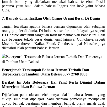
jumlah buku yang diedarkan memakai bahasa tersebut. Posisi
pertama yaitu buku dalam bahasa Inggris dan ke-2 yaitu bahasa
Cina.
7. Banyak dimanfaatkan Oleh Orang-Orang Besar Di Dunia
Jangan lewatkan apabila bahasa Jerman digunakan oleh sebagian
orang populer di dunia. Di Indonesia sendiri tokoh layaknya seperti
BJ Habibie diketahui sangatlah fasih memanfaatkan bahasa ini. Lalu
ada beberapa tokoh besar dunia yang lainnya. Contohnya seperti
Mozart, Beethoven, Kafka, Freud, Goethe, sampai Nietsche juga
diketahui ialah penutur bahasa Jerman.
Penerjemah Tersumpah Bahasa Jerman Terbaik Dan
Terpercaya di Tambun Utara Bekasi 0877 2768 8883
Berikut Ini Ada Beberapa Hal Yang Perlu Diingat Dalam
Menerjemahkan Bahasa Jerman
Dijelaskan pada ulasan sebelumnya adalah bahasa Jerman yang
cukup sulit buat dipelajari. Satu diantara pemicunya merupakan
cukup banyak peraturan dan membuat banyak orang malah tidak