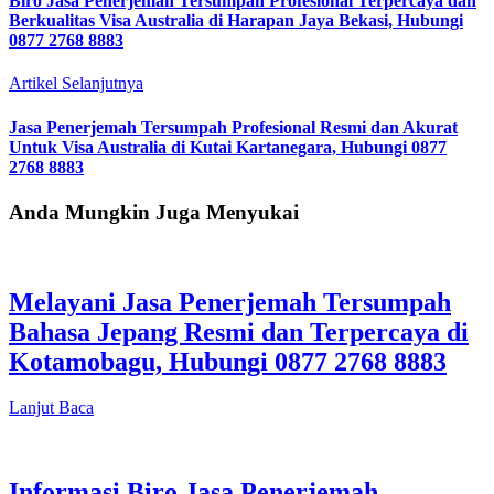
Biro Jasa Penerjemah Tersumpah Profesional Terpercaya dan
Berkualitas Visa Australia di Harapan Jaya Bekasi, Hubungi
0877 2768 8883
Artikel Selanjutnya
Jasa Penerjemah Tersumpah Profesional Resmi dan Akurat
Untuk Visa Australia di Kutai Kartanegara, Hubungi 0877
2768 8883
Anda Mungkin Juga Menyukai
Melayani Jasa Penerjemah Tersumpah
Bahasa Jepang Resmi dan Terpercaya di
Kotamobagu, Hubungi 0877 2768 8883
Lanjut Baca
Informasi Biro Jasa Penerjemah