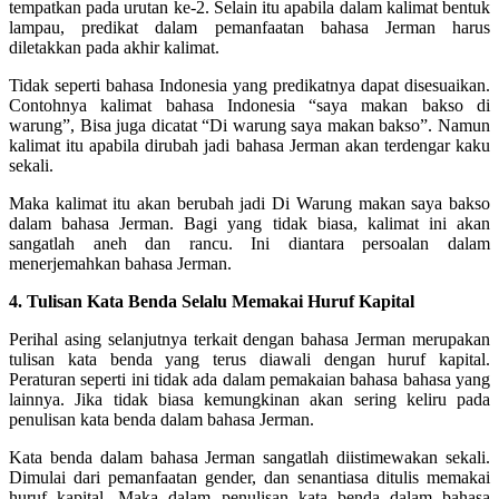
tempatkan pada urutan ke-2. Selain itu apabila dalam kalimat bentuk
lampau, predikat dalam pemanfaatan bahasa Jerman harus
diletakkan pada akhir kalimat.
Tidak seperti bahasa Indonesia yang predikatnya dapat disesuaikan.
Contohnya kalimat bahasa Indonesia “saya makan bakso di
warung”, Bisa juga dicatat “Di warung saya makan bakso”. Namun
kalimat itu apabila dirubah jadi bahasa Jerman akan terdengar kaku
sekali.
Maka kalimat itu akan berubah jadi Di Warung makan saya bakso
dalam bahasa Jerman. Bagi yang tidak biasa, kalimat ini akan
sangatlah aneh dan rancu. Ini diantara persoalan dalam
menerjemahkan bahasa Jerman.
4. Tulisan Kata Benda Selalu Memakai Huruf Kapital
Perihal asing selanjutnya terkait dengan bahasa Jerman merupakan
tulisan kata benda yang terus diawali dengan huruf kapital.
Peraturan seperti ini tidak ada dalam pemakaian bahasa bahasa yang
lainnya. Jika tidak biasa kemungkinan akan sering keliru pada
penulisan kata benda dalam bahasa Jerman.
Kata benda dalam bahasa Jerman sangatlah diistimewakan sekali.
Dimulai dari pemanfaatan gender, dan senantiasa ditulis memakai
huruf kapital. Maka dalam penulisan kata benda dalam bahasa