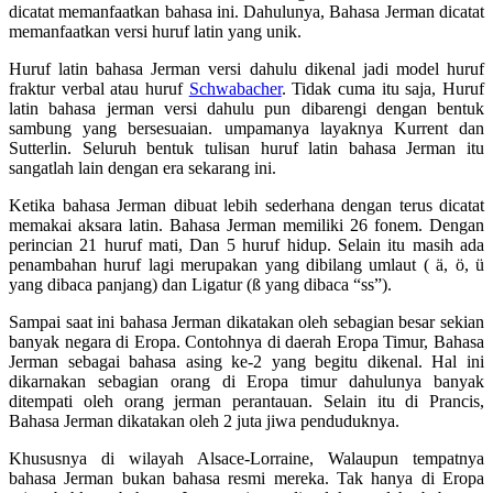
dicatat memanfaatkan bahasa ini. Dahulunya, Bahasa Jerman dicatat
memanfaatkan versi huruf latin yang unik.
Huruf latin bahasa Jerman versi dahulu dikenal jadi model huruf
fraktur verbal atau huruf
Schwabacher
. Tidak cuma itu saja, Huruf
latin bahasa jerman versi dahulu pun dibarengi dengan bentuk
sambung yang bersesuaian. umpamanya layaknya Kurrent dan
Sutterlin. Seluruh bentuk tulisan huruf latin bahasa Jerman itu
sangatlah lain dengan era sekarang ini.
Ketika bahasa Jerman dibuat lebih sederhana dengan terus dicatat
memakai aksara latin. Bahasa Jerman memiliki 26 fonem. Dengan
perincian 21 huruf mati, Dan 5 huruf hidup. Selain itu masih ada
penambahan huruf lagi merupakan yang dibilang umlaut ( ä, ö, ü
yang dibaca panjang) dan Ligatur (ß yang dibaca “ss”).
Sampai saat ini bahasa Jerman dikatakan oleh sebagian besar sekian
banyak negara di Eropa. Contohnya di daerah Eropa Timur, Bahasa
Jerman sebagai bahasa asing ke-2 yang begitu dikenal. Hal ini
dikarnakan sebagian orang di Eropa timur dahulunya banyak
ditempati oleh orang jerman perantauan. Selain itu di Prancis,
Bahasa Jerman dikatakan oleh 2 juta jiwa penduduknya.
Khususnya di wilayah Alsace-Lorraine, Walaupun tempatnya
bahasa Jerman bukan bahasa resmi mereka. Tak hanya di Eropa