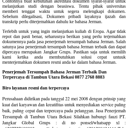
Contohnya buat kebutuhan akreditasi dokumen syarat-syarat untuk
melanjutkan studi dengan beasiswa. Tentu pihak universitas
memberi tenggat waktu untuk segera melengkapi dokumen.
Sebelum dilegalisasi, Dokumen pribadi layaknya ijazah dan
transkrip perlu diterjemahkan dahulu ke bahasa Jerman.
Terlebih untuk yang ingin melanjutkan kuliah di Eropa. Agar tidak
repot dan pasti benar, seharusnya berikan yang perlu terjemahkan
dokumennya pada jasa penerjemah tersumpah bahasa Jerman. Salah
satunya jasa penerjemah tersumpah bahasa Jerman terbaik dan dapat
dipercaya merupakan Jangkar Grups. Pastikan saja untuk memilih
kami ketika anda membutuhkan solusi cepat untuuk
menterjemahkan dokumen resmi anda ke dalam bahasa Jerman.
Penerjemah Tersumpah Bahasa Jerman Terbaik Dan
Terpercaya di Tambun Utara Bekasi 0877 2768 8883
Biro layanan resmi dan terpercaya
Perusahaan didirikan pada tanggal 22 mei 2008 dengan prinsip yang
kuat dari karyawan dan kreatifitas untuk menyediakan service paling
baik, paling cepat dan terpercaya pada pelanggan. Jasa Penerjemah
Tersumpah di Tambun Utara Bekasi Silahkan hubungi fauzi PT.
Jangkar Global Grups : di no ponsel/whatsapp xl :