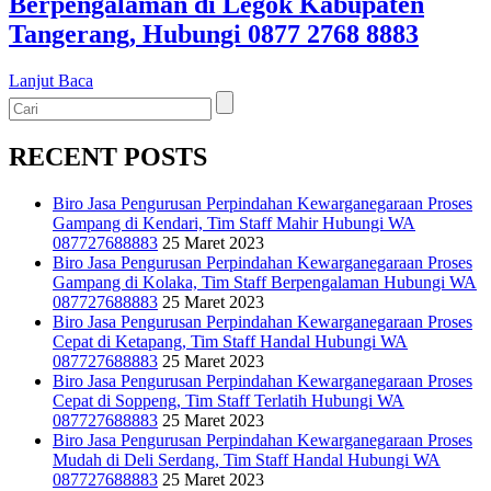
Berpengalaman di Legok Kabupaten
Tangerang, Hubungi 0877 2768 8883
Lanjut Baca
RECENT POSTS
Biro Jasa Pengurusan Perpindahan Kewarganegaraan Proses
Gampang di Kendari, Tim Staff Mahir Hubungi WA
087727688883
25 Maret 2023
Biro Jasa Pengurusan Perpindahan Kewarganegaraan Proses
Gampang di Kolaka, Tim Staff Berpengalaman Hubungi WA
087727688883
25 Maret 2023
Biro Jasa Pengurusan Perpindahan Kewarganegaraan Proses
Cepat di Ketapang, Tim Staff Handal Hubungi WA
087727688883
25 Maret 2023
Biro Jasa Pengurusan Perpindahan Kewarganegaraan Proses
Cepat di Soppeng, Tim Staff Terlatih Hubungi WA
087727688883
25 Maret 2023
Biro Jasa Pengurusan Perpindahan Kewarganegaraan Proses
Mudah di Deli Serdang, Tim Staff Handal Hubungi WA
087727688883
25 Maret 2023