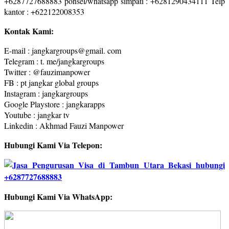
+6287727688883 ponsel/whatsapp simpati : +6281290434111 Telp
kantor : +622122008353
Kontak Kami:
E-mail : jangkargroups@gmail. com
Telegram : t. me/jangkargroups
Twitter : @fauzimanpower
FB : pt jangkar global groups
Instagram : jangkargroups
Google Playstore : jangkarapps
Youtube : jangkar tv
Linkedin : Akhmad Fauzi Manpower
Hubungi Kami Via Telepon:
Hubungi Kami Via WhatsApp: