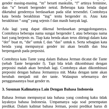
gender masing-masing. “m” berarti maskulin, “f” artinya feminine,
dan “n” berarti bergender netral. Beberapa kata benda dapat
diketahui gendernya berdasarkan pada sifat tersendiri. Contohnya
kata benda berakhiran “ing” tentu bergender m. Atau kata
berakhiran “-ung” yang sejenis f dan masih banyak lagi.
Ada lagi yang dapat dikenal berdasarkan penggolongannya.
Contohnya beberapa nama sungai bergender f, atau beberapa nama
hari yang berjenis m. Tiap kata benda akan terus diiringi dalam kata
“der” buat m, “die” untuk f, dan “das” untuk n. Serta sebagian kata
benda yang mempunyai gender ini akan beralih dan bisa
berpengaruh pada preposisi.
Contohnya kata Tante yang dalam Bahasa Jerman dicatat die Tante
(sebab Tante bergender f). Tapi bila telah dikombinasi dengan
preposisi malah akan berubah lagi. Contohnya akan dikombinasi
preposisi dengan bahasa Jermannya mit. Maka dengan tante akan
berubah menjadi mit der tante. Walaupun sebenarnya der
penggunaannya buat gender m.
3. Susunan Kalimatnya Lain Dengan Bahasa Indonesia
Bahasa Jerman mempunyai tata bahasa yang condong kaku tidak
layaknya bahasa Indonesia. Umpamanya saja soal penempatan
predikat. Dalam kalimat bahasa Jerman, posisi predikat harus di