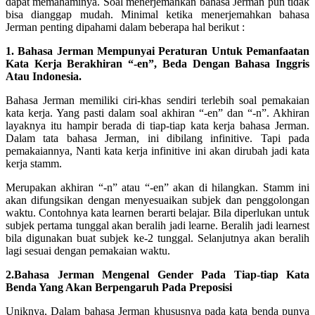
dapat memahaminya. Soal menerjemahkan bahasa Jerman pun tidak
bisa dianggap mudah. Minimal ketika menerjemahkan bahasa
Jerman penting dipahami dalam beberapa hal berikut :
1. Bahasa Jerman Mempunyai Peraturan Untuk Pemanfaatan
Kata Kerja Berakhiran “-en”, Beda Dengan Bahasa Inggris
Atau Indonesia.
Bahasa Jerman memiliki ciri-khas sendiri terlebih soal pemakaian
kata kerja. Yang pasti dalam soal akhiran “-en” dan “-n”. Akhiran
layaknya itu hampir berada di tiap-tiap kata kerja bahasa Jerman.
Dalam tata bahasa Jerman, ini dibilang infinitive. Tapi pada
pemakaiannya, Nanti kata kerja infinitive ini akan dirubah jadi kata
kerja stamm.
Merupakan akhiran “-n” atau “-en” akan di hilangkan. Stamm ini
akan difungsikan dengan menyesuaikan subjek dan penggolongan
waktu. Contohnya kata learnen berarti belajar. Bila diperlukan untuk
subjek pertama tunggal akan beralih jadi learne. Beralih jadi learnest
bila digunakan buat subjek ke-2 tunggal. Selanjutnya akan beralih
lagi sesuai dengan pemakaian waktu.
2.Bahasa Jerman Mengenal Gender Pada Tiap-tiap Kata
Benda Yang Akan Berpengaruh Pada Preposisi
Uniknya, Dalam bahasa Jerman khususnya pada kata benda punya