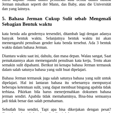
Jerman misalkan seperti der Mann, das Baby, atau die Universität
dan yang lainnya.
5. Bahasa Jerman Cukup Sulit sebab Mengenali
Sebagian Bentuk waktu
kata benda ada gendernya tersendiri, ditambah lagi dengan adanya
banyak bentuk waktu. Selanjutnya bentuk waktu ini akan
memengaruhi penulisan gender kata benda tersebut. Ada 3 bentuk
waktu dalam bahasa Jerman.
Diantara waktu saat ini, dahulu, dan masa depan. Walau sangat, Saat
pemakaiannya akan memengaruhi penulisan kata kerja, Tentu akan
semakin sulit dipahami. Berikut ini kenapa bahasa Jerman termasuk
dalam salah satunya bahasa yang sulit buat dipelajari.
Bahasa Jerman termasuk juga salah satunya bahasa yang sulit untuk
dipelajari. Hal ini lantaran bahasa itu sebenarnya mempunyai
beberapa ketentuan sulit, yang dapat membuat bingung apabila tidak
terbiasa. Pikirkan bila harus menerjemahkan dokumen bahasa
jerman sendiri. Apabila tidak memahaminya, Bisa-bisa semuanya
jadi tidak benar dan salah pemahaman.
Sebutlah bisa sendiri, Tapi apa bisa dikerjakan dengan pesat?