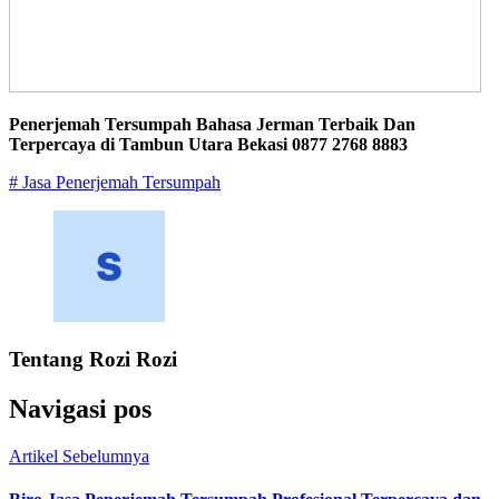
Penerjemah Tersumpah Bahasa Jerman Terbaik Dan
Terpercaya di Tambun Utara Bekasi 0877 2768 8883
# Jasa Penerjemah Tersumpah
Tentang
Rozi Rozi
Navigasi pos
Artikel Sebelumnya