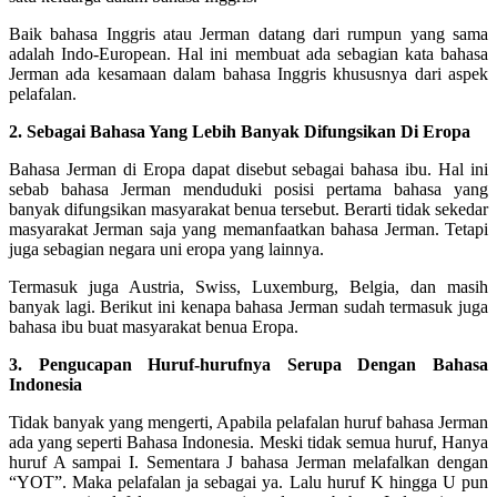
Baik bahasa Inggris atau Jerman datang dari rumpun yang sama
adalah Indo-European. Hal ini membuat ada sebagian kata bahasa
Jerman ada kesamaan dalam bahasa Inggris khususnya dari aspek
pelafalan.
2. Sebagai Bahasa Yang Lebih Banyak Difungsikan Di Eropa
Bahasa Jerman di Eropa dapat disebut sebagai bahasa ibu. Hal ini
sebab bahasa Jerman menduduki posisi pertama bahasa yang
banyak difungsikan masyarakat benua tersebut. Berarti tidak sekedar
masyarakat Jerman saja yang memanfaatkan bahasa Jerman. Tetapi
juga sebagian negara uni eropa yang lainnya.
Termasuk juga Austria, Swiss, Luxemburg, Belgia, dan masih
banyak lagi. Berikut ini kenapa bahasa Jerman sudah termasuk juga
bahasa ibu buat masyarakat benua Eropa.
3. Pengucapan Huruf-hurufnya Serupa Dengan Bahasa
Indonesia
Tidak banyak yang mengerti, Apabila pelafalan huruf bahasa Jerman
ada yang seperti Bahasa Indonesia. Meski tidak semua huruf, Hanya
huruf A sampai I. Sementara J bahasa Jerman melafalkan dengan
“YOT”. Maka pelafalan ja sebagai ya. Lalu huruf K hingga U pun