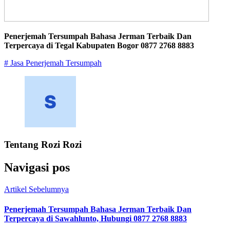
Penerjemah Tersumpah Bahasa Jerman Terbaik Dan
Terpercaya di Tegal Kabupaten Bogor 0877 2768 8883
# Jasa Penerjemah Tersumpah
Tentang
Rozi Rozi
Navigasi pos
Artikel Sebelumnya
Penerjemah Tersumpah Bahasa Jerman Terbaik Dan
Terpercaya di Sawahlunto, Hubungi 0877 2768 8883