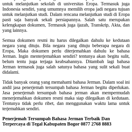
untuk melanjutkan sekolah di universitas Eropa. Termasuk juga
Indonesia sendiri, yang umumnya memilih eropa jadi negara tujuan
untuk melanjutkan studi. Dalam rencana melanjutkan studi di Eropa
pasti saja banyak sekali persiapannya. Salah satu merupakan
kelengkapan dokumen, Termasuk juga ijazah, Transkrip, Akta, dan
yang lainnya.
Semua dokumen resmi itu harus dilegalkan dahulu ke kedutaan
negara yang dituju. Bila negara yang dituju beberapa negara di
Eropa, Maka dokumen perlu diterjemahkan dahulu ke bahasa
Jerman. Ingin menterjemahkan sendiri? tentunya akan begitu sulit,
belum tentu juga terjaga keabsahannya. Ditambah lagi bahasa
Jerman termasuk juga salah satunya bahasa yang sulit sekali buat
didalami.
Tidak banyak orang yang memahami bahasa Jerman. Dalam soal ini
andil jasa penerjemah tersumpah bahasa Jerman begitu diperlukan.
Jasa penerjemah tersumpah bahasa jerman akan mempermudah
menerjemahkan dokumen resmi maka siap dilegalkan di kedutaan.
Tentunya tidak perlu ribet, dan menggunakan waktu lama untuk
terjemahkan sendiri.
Penerjemah Tersumpah Bahasa Jerman Terbaik Dan
Terpercaya di Tegal Kabupaten Bogor 0877 2768 8883