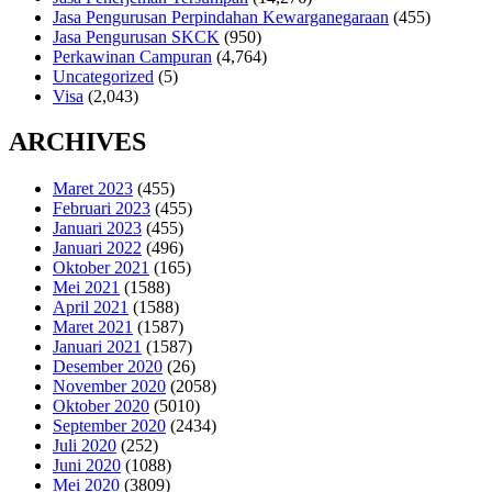
Jasa Pengurusan Perpindahan Kewarganegaraan
(455)
Jasa Pengurusan SKCK
(950)
Perkawinan Campuran
(4,764)
Uncategorized
(5)
Visa
(2,043)
ARCHIVES
Maret 2023
(455)
Februari 2023
(455)
Januari 2023
(455)
Januari 2022
(496)
Oktober 2021
(165)
Mei 2021
(1588)
April 2021
(1588)
Maret 2021
(1587)
Januari 2021
(1587)
Desember 2020
(26)
November 2020
(2058)
Oktober 2020
(5010)
September 2020
(2434)
Juli 2020
(252)
Juni 2020
(1088)
Mei 2020
(3809)