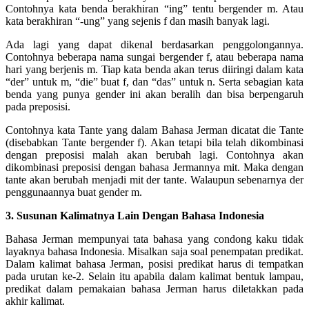
Contohnya kata benda berakhiran “ing” tentu bergender m. Atau
kata berakhiran “-ung” yang sejenis f dan masih banyak lagi.
Ada lagi yang dapat dikenal berdasarkan penggolongannya.
Contohnya beberapa nama sungai bergender f, atau beberapa nama
hari yang berjenis m. Tiap kata benda akan terus diiringi dalam kata
“der” untuk m, “die” buat f, dan “das” untuk n. Serta sebagian kata
benda yang punya gender ini akan beralih dan bisa berpengaruh
pada preposisi.
Contohnya kata Tante yang dalam Bahasa Jerman dicatat die Tante
(disebabkan Tante bergender f). Akan tetapi bila telah dikombinasi
dengan preposisi malah akan berubah lagi. Contohnya akan
dikombinasi preposisi dengan bahasa Jermannya mit. Maka dengan
tante akan berubah menjadi mit der tante. Walaupun sebenarnya der
penggunaannya buat gender m.
3. Susunan Kalimatnya Lain Dengan Bahasa Indonesia
Bahasa Jerman mempunyai tata bahasa yang condong kaku tidak
layaknya bahasa Indonesia. Misalkan saja soal penempatan predikat.
Dalam kalimat bahasa Jerman, posisi predikat harus di tempatkan
pada urutan ke-2. Selain itu apabila dalam kalimat bentuk lampau,
predikat dalam pemakaian bahasa Jerman harus diletakkan pada
akhir kalimat.