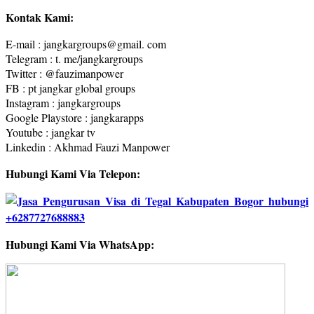
Kontak Kami:
E-mail : jangkargroups@gmail. com
Telegram : t. me/jangkargroups
Twitter : @fauzimanpower
FB : pt jangkar global groups
Instagram : jangkargroups
Google Playstore : jangkarapps
Youtube : jangkar tv
Linkedin : Akhmad Fauzi Manpower
Hubungi Kami Via Telepon:
Hubungi Kami Via WhatsApp: