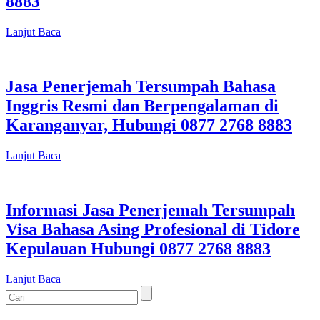
8883
Lanjut Baca
Jasa Penerjemah Tersumpah Bahasa
Inggris Resmi dan Berpengalaman di
Karanganyar, Hubungi 0877 2768 8883
Lanjut Baca
Informasi Jasa Penerjemah Tersumpah
Visa Bahasa Asing Profesional di Tidore
Kepulauan Hubungi 0877 2768 8883
Lanjut Baca