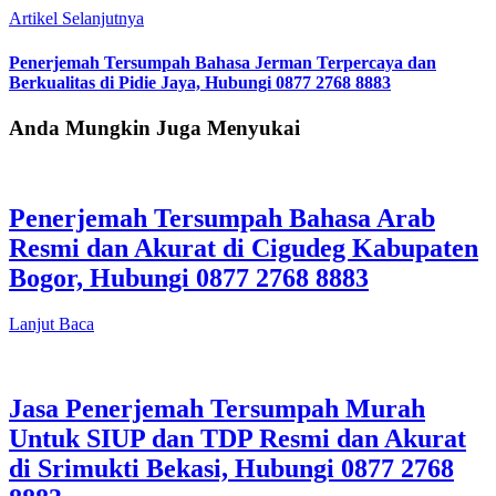
Artikel Selanjutnya
Penerjemah Tersumpah Bahasa Jerman Terpercaya dan
Berkualitas di Pidie Jaya, Hubungi 0877 2768 8883
Anda Mungkin Juga Menyukai
Penerjemah Tersumpah Bahasa Arab
Resmi dan Akurat di Cigudeg Kabupaten
Bogor, Hubungi 0877 2768 8883
Lanjut Baca
Jasa Penerjemah Tersumpah Murah
Untuk SIUP dan TDP Resmi dan Akurat
di Srimukti Bekasi, Hubungi 0877 2768