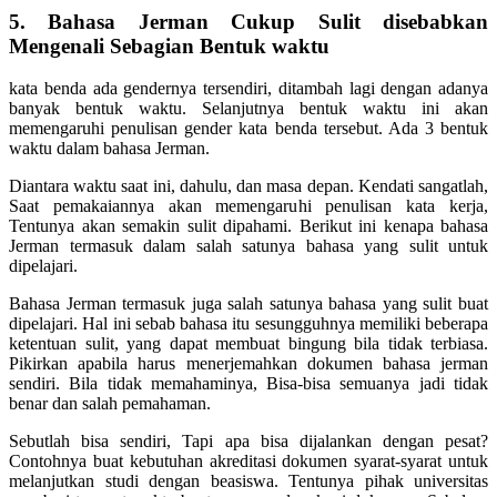
5. Bahasa Jerman Cukup Sulit disebabkan
Mengenali Sebagian Bentuk waktu
kata benda ada gendernya tersendiri, ditambah lagi dengan adanya
banyak bentuk waktu. Selanjutnya bentuk waktu ini akan
memengaruhi penulisan gender kata benda tersebut. Ada 3 bentuk
waktu dalam bahasa Jerman.
Diantara waktu saat ini, dahulu, dan masa depan. Kendati sangatlah,
Saat pemakaiannya akan memengaruhi penulisan kata kerja,
Tentunya akan semakin sulit dipahami. Berikut ini kenapa bahasa
Jerman termasuk dalam salah satunya bahasa yang sulit untuk
dipelajari.
Bahasa Jerman termasuk juga salah satunya bahasa yang sulit buat
dipelajari. Hal ini sebab bahasa itu sesungguhnya memiliki beberapa
ketentuan sulit, yang dapat membuat bingung bila tidak terbiasa.
Pikirkan apabila harus menerjemahkan dokumen bahasa jerman
sendiri. Bila tidak memahaminya, Bisa-bisa semuanya jadi tidak
benar dan salah pemahaman.
Sebutlah bisa sendiri, Tapi apa bisa dijalankan dengan pesat?
Contohnya buat kebutuhan akreditasi dokumen syarat-syarat untuk
melanjutkan studi dengan beasiswa. Tentunya pihak universitas