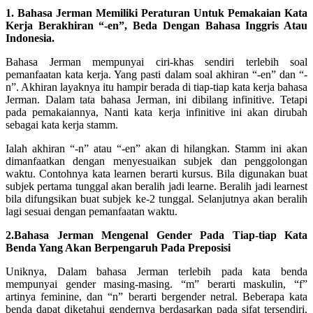
1. Bahasa Jerman Memiliki Peraturan Untuk Pemakaian Kata
Kerja Berakhiran “-en”, Beda Dengan Bahasa Inggris Atau
Indonesia.
Bahasa Jerman mempunyai ciri-khas sendiri terlebih soal
pemanfaatan kata kerja. Yang pasti dalam soal akhiran “-en” dan “-
n”. Akhiran layaknya itu hampir berada di tiap-tiap kata kerja bahasa
Jerman. Dalam tata bahasa Jerman, ini dibilang infinitive. Tetapi
pada pemakaiannya, Nanti kata kerja infinitive ini akan dirubah
sebagai kata kerja stamm.
Ialah akhiran “-n” atau “-en” akan di hilangkan. Stamm ini akan
dimanfaatkan dengan menyesuaikan subjek dan penggolongan
waktu. Contohnya kata learnen berarti kursus. Bila digunakan buat
subjek pertama tunggal akan beralih jadi learne. Beralih jadi learnest
bila difungsikan buat subjek ke-2 tunggal. Selanjutnya akan beralih
lagi sesuai dengan pemanfaatan waktu.
2.Bahasa Jerman Mengenal Gender Pada Tiap-tiap Kata
Benda Yang Akan Berpengaruh Pada Preposisi
Uniknya, Dalam bahasa Jerman terlebih pada kata benda
mempunyai gender masing-masing. “m” berarti maskulin, “f”
artinya feminine, dan “n” berarti bergender netral. Beberapa kata
benda dapat diketahui gendernya berdasarkan pada sifat tersendiri.