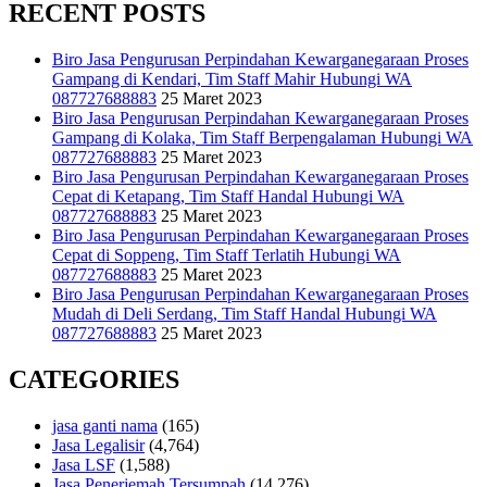
RECENT POSTS
Biro Jasa Pengurusan Perpindahan Kewarganegaraan Proses
Gampang di Kendari, Tim Staff Mahir Hubungi WA
087727688883
25 Maret 2023
Biro Jasa Pengurusan Perpindahan Kewarganegaraan Proses
Gampang di Kolaka, Tim Staff Berpengalaman Hubungi WA
087727688883
25 Maret 2023
Biro Jasa Pengurusan Perpindahan Kewarganegaraan Proses
Cepat di Ketapang, Tim Staff Handal Hubungi WA
087727688883
25 Maret 2023
Biro Jasa Pengurusan Perpindahan Kewarganegaraan Proses
Cepat di Soppeng, Tim Staff Terlatih Hubungi WA
087727688883
25 Maret 2023
Biro Jasa Pengurusan Perpindahan Kewarganegaraan Proses
Mudah di Deli Serdang, Tim Staff Handal Hubungi WA
087727688883
25 Maret 2023
CATEGORIES
jasa ganti nama
(165)
Jasa Legalisir
(4,764)
Jasa LSF
(1,588)
Jasa Penerjemah Tersumpah
(14,276)