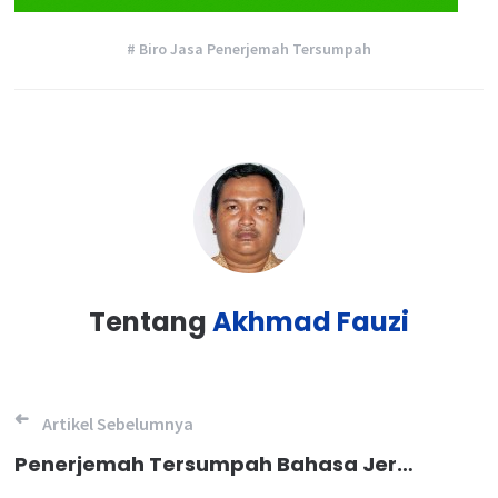
# Biro Jasa Penerjemah Tersumpah
Tentang
Akhmad Fauzi
Navigasi
Artikel Sebelumnya
pos
Penerjemah Tersumpah Bahasa Jerman Resmi dan Akurat di Mamberamo Tengah, Hubungi 0877 2768 8883