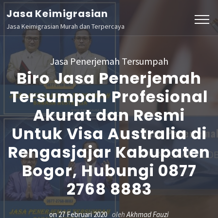
Lompat
Jasa Keimigrasian
ke
Jasa Keimigrasian Murah dan Terpercaya
konten
(Tekan
Jasa Penerjemah Tersumpah
Enter)
Biro Jasa Penerjemah
Tersumpah Profesional
Akurat dan Resmi
Untuk Visa Australia di
Rengasjajar Kabupaten
Bogor, Hubungi 0877
2768 8883
on
27 Februari 2020
oleh
Akhmad Fauzi